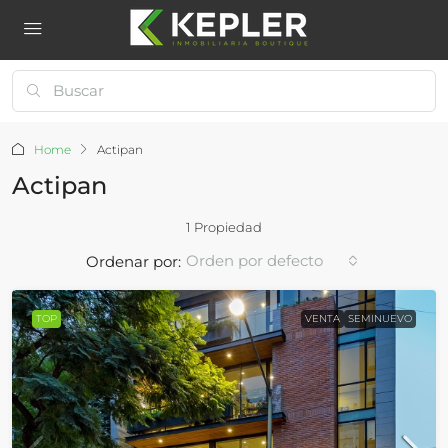
Home
Actipan
Actipan
1 Propiedad
Orden por defecto
Ordenar por:
TOP
VENTA
SEMINUEVO