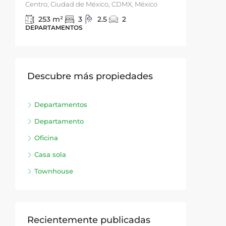
Centro, Ciudad de México, CDMX, México
03230 Ci
253
m²
330
3
2.5
2
DEPARTAMENTOS
DEPART
Descubre más propiedades
Departamentos
Departamento
Oficina
Casa sola
Townhouse
Recientemente publicadas