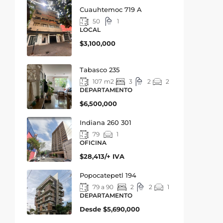
Cuauhtemoc 719 A
50
1
LOCAL
$3,100,000
Tabasco 235
107
m2
3
2
2
DEPARTAMENTO
$6,500,000
Indiana 260 301
79
1
OFICINA
$28,413/+ IVA
Popocatepetl 194
79 a 90
2
2
1
DEPARTAMENTO
Desde
$5,690,000