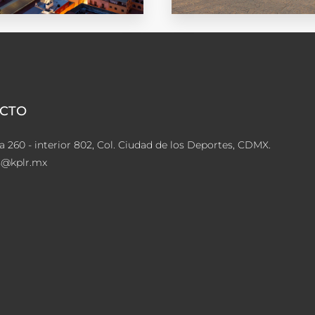
uato
Morelos
CTO
a 260 - interior 802, Col. Ciudad de los Deportes, CDMX.
s@kplr.mx
R
EXPLORAR