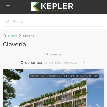
Home
Clavería
Clavería
1 Propiedad
Orden por defecto
Ordenar por:
PREVENTA
DESARROLLO
ÚLTIMOS DEPARTAMENTOS