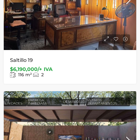
Saltillo 19
$6,190,000/+ IVA
116
m²
2
30
ENTREGA
ÚLTIMOS
DESARROLLO
UNIDADES
INMEDIATA
DEPARTAMENTOS