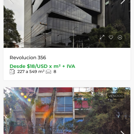
Revolucion 356
Desde
$18/USD x m² + IVA
227 a 549
m²
8
VENDIDO