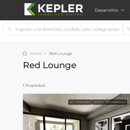
Desarrollos
T
Home
Red Lounge
Red Lounge
1 Propiedad
123 UNIDADES
VENTA
DESARROLLO