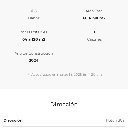
2.5
Área Total
Baños
66 a 198 m2
m² Habitables
1
64 a 128 m2
Cajones
Año de Construcción
2024
Actualizado en marzo 14, 2025 En 11:20 am
Dirección
Dirección:
Peten 303