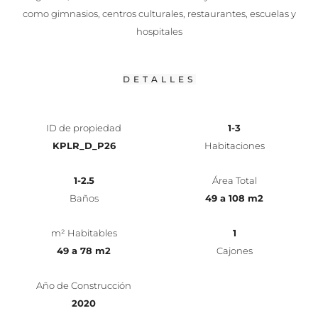
como gimnasios, centros culturales, restaurantes, escuelas y
hospitales
DETALLES
ID de propiedad
1-3
KPLR_D_P26
Habitaciones
1-2.5
Área Total
Baños
49 a 108 m2
m² Habitables
1
49 a 78 m2
Cajones
Año de Construcción
2020