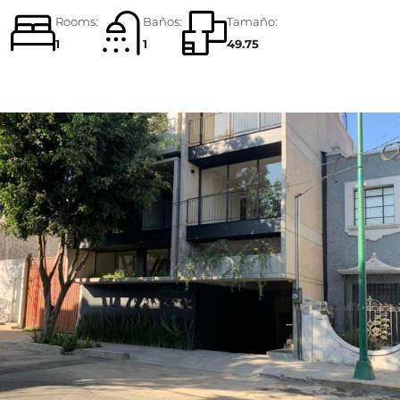
Rooms:
Baños:
Tamaño:
1
1
49.75