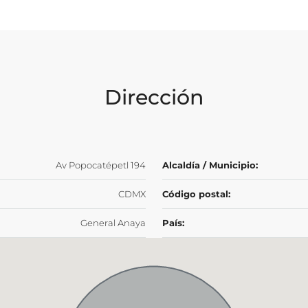
Dirección
Av Popocatépetl 194
Alcaldía / Municipio:
CDMX
Código postal:
General Anaya
País: