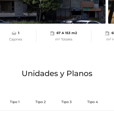
1
67 A 153 m2
6
Cajones
m² Totales
m² H
Unidades y Planos
Tipo 1
Tipo 2
Tipo 3
Tipo 4