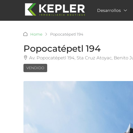
Desarrollos
Home
Popocatépetl 194
Popocatépetl 194
Av. Popocatépetl 194, Sta Cruz Atoyac, Benito
VENDIDO