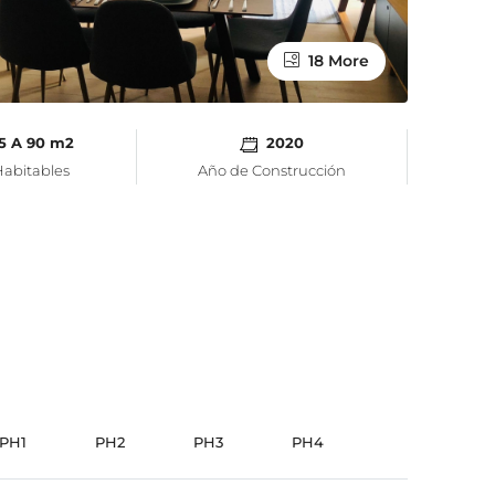
18 More
5 A 90 m2
2020
abitables
Año de Construcción
PH1
PH2
PH3
PH4