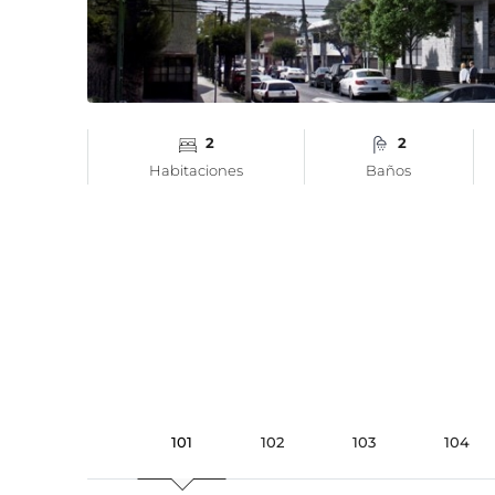
2
2
Habitaciones
Baños
101
102
103
104