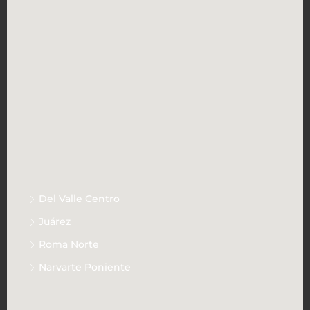
CONTACTO
Indiana 260 - interior 802, Col. Ciudad de los
Deportes, CDMX.
ventas@kplr.mx
Explora
Del Valle Centro
(13)
Juárez
(8)
Roma Norte
(7)
Narvarte Poniente
(7)