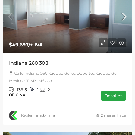
$49,697
/+ IVA
Indiana 260 308
Calle Indiana 260, Ciudad de los Deportes, Ciudad de
México, CDMX, México
139.5
1
2
OFICINA
Detalles
Kepler Inmobiliaria
2 meses Hace