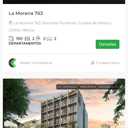
La Morena 763
La Morena 763, Narvarte Poniente, Ciudad de México,
CDMX, México
190
2
2
2
DEPARTAMENTOS
Detalles
Kepler Inmobiliaria
2 meses Hace
24 UNIDADES
PREVENTA
DESARROLLO