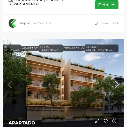
DEPARTAMENTO
Detalles
Kepler Inmobiliaria
1 mes Hace
18
OBRA
ÚLTIMOS
APARTADO
DESARROLLO
UNIDADES
TERMINADA
DEPARTAMENTOS
APARTADO