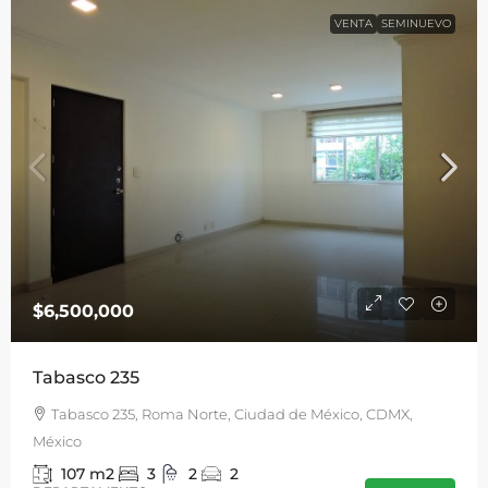
VENTA
SEMINUEVO
$6,500,000
Tabasco 235
Tabasco 235, Roma Norte, Ciudad de México, CDMX,
México
107
m2
3
2
2