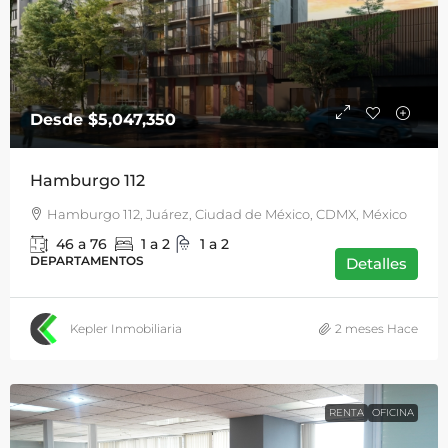
Desde
$5,047,350
Hamburgo 112
Hamburgo 112, Juárez, Ciudad de México, CDMX, México
46 a 76
1 a 2
1 a 2
DEPARTAMENTOS
Detalles
Kepler Inmobiliaria
2 meses Hace
RENTA
OFICINA