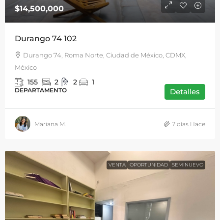
$14,500,000
Durango 74 102
Durango 74, Roma Norte, Ciudad de México, CDMX,
México
155
2
2
1
DEPARTAMENTO
Detalles
Mariana M.
7 días Hace
VENTA
OPORTUNIDAD
SEMINUEVO