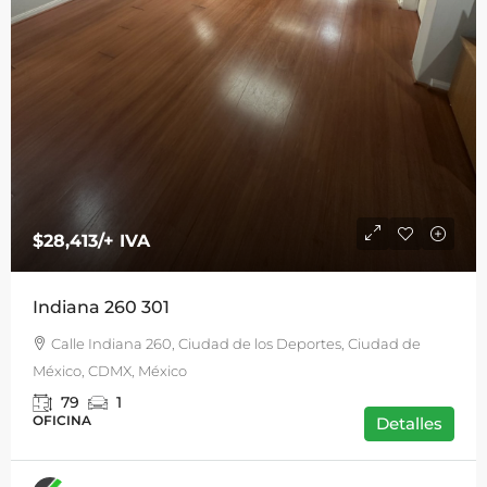
$28,413
/+ IVA
Indiana 260 301
Calle Indiana 260, Ciudad de los Deportes, Ciudad de
México, CDMX, México
79
1
OFICINA
Detalles