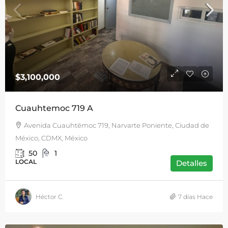
$3,100,000
Cuauhtemoc 719 A
Avenida Cuauhtémoc 719, Narvarte Poniente, Ciudad de
México, CDMX, México
50
1
LOCAL
Detalles
Héctor C.
7 días Hace