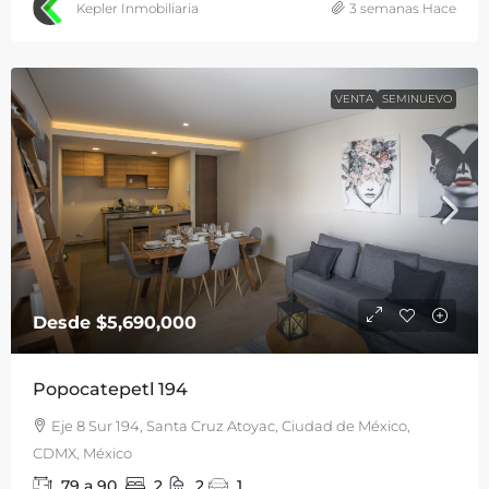
Kepler Inmobiliaria
3 semanas Hace
VENTA
SEMINUEVO
Desde
$5,690,000
Popocatepetl 194
Eje 8 Sur 194, Santa Cruz Atoyac, Ciudad de México,
CDMX, México
79 a 90
2
2
1