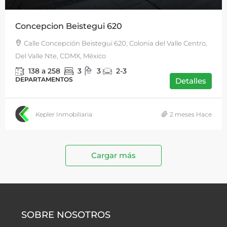
Concepcion Beistegui 620
Calle Concepción Beistegui 620, Colonia del Valle Centro,
Del Valle Nte, CDMX, México
138 a 258
3
3
2-3
DEPARTAMENTOS
Detalles
Kepler Inmobiliaria
2 meses Hace
Cargar más
SOBRE NOSOTROS