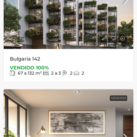
Bulgaria 142
VENDIDO 100%
67 a 132
m²
2 a 3
2
2
VENDIDO