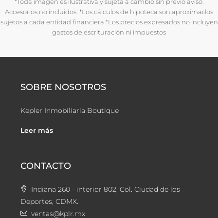
*Toda imagen es ilustrativa y sujeta a cambio sin previo aviso.
Accesorios no incluidos. *Los cálculos de hipoteca son aproximados
sujetos a cada entidad financiera *Los precios expresados no incluyen
gastos de escrituración ni impuestos
SOBRE NOSOTROS
Kepler Inmobiliaria Boutique
Leer más
CONTACTO
Indiana 260 - interior 802, Col. Ciudad de los
Deportes, CDMX.
ventas@kplr.mx