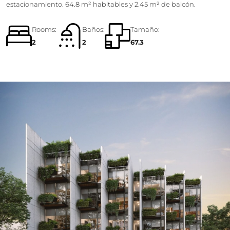
estacionamiento. 64.8 m² habitables y 2.45 m² de balcón.
Rooms:
Baños:
Tamaño:
2
2
67.3