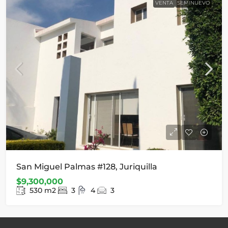
VENTA
SEMINUEVO
San Miguel Palmas #128, Juriquilla
$9,300,000
530
m2
3
4
3