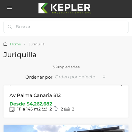
Home
Juriquilla
Juriquilla
3 Propiedades
Orden por defecto
Ordenar por:
30 UNIDADES
PREVENTA
Av Palma Canaria 812
Desde
$4,262,682
111 a 145
m2
2
2
2