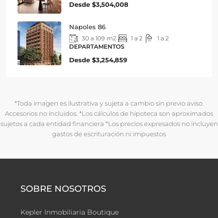
Desde
$3,504,008
Napoles 86
30 a 109
m2
1 a 2
1 a 2
DEPARTAMENTOS
Desde
$3,254,859
*Toda imagen es ilustrativa y sujeta a cambio sin previo aviso.
Accesorios no incluidos. *Los cálculos de hipoteca son aproximados
sujetos a cada entidad financiera *Los precios expresados no incluyen
gastos de escrituración ni impuestos
SOBRE NOSOTROS
Kepler Inmobiliaria Boutique