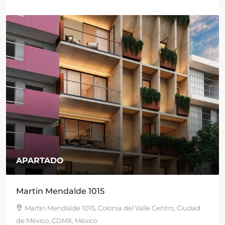
$15,900,000
/MN
San Francisco 1843, Actipan
, Ciudad
San Francisco 1843, Actipan, Benito Juárez, 03230 
de México, CDMX, México