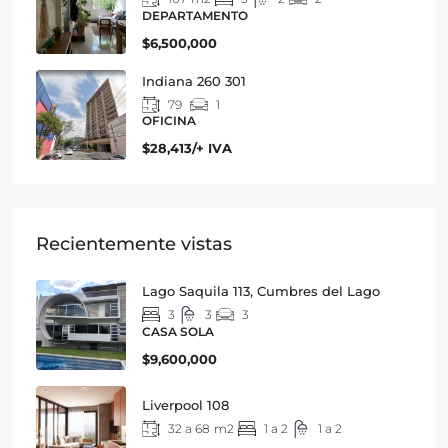
DEPARTAMENTO
$6,500,000
Indiana 260 301
79
1
OFICINA
$28,413/+ IVA
Recientemente vistas
Lago Saquila 113, Cumbres del Lago
3
3
3
CASA SOLA
$9,600,000
Liverpool 108
32 a 68
m2
1 a 2
1 a 2