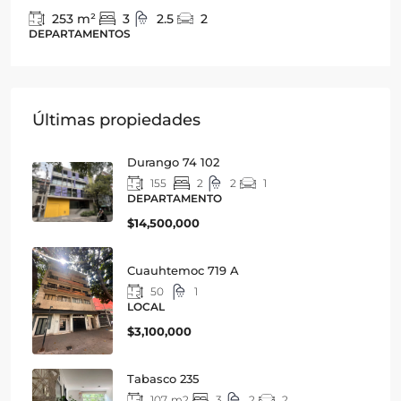
330
m2
3
3
4
DEPARTAMENTO
Últimas propiedades
Durango 74 102
155
2
2
1
DEPARTAMENTO
$14,500,000
Cuauhtemoc 719 A
50
1
LOCAL
$3,100,000
Tabasco 235
107
m2
3
2
2