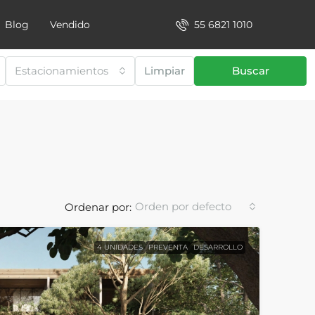
55 6821 1010
Blog
Vendido
Estacionamientos
Limpiar
Buscar
Orden por defecto
Ordenar por:
4 UNIDADES
PREVENTA
DESARROLLO