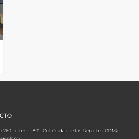
CTO
a 260 - interior 802, Col. Ciudad de los Deportes, CDMX.
s@kplr.mx