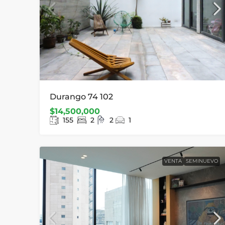
Durango 74 102
$14,500,000
155
2
2
1
VENTA
SEMINUEVO