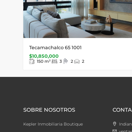
Tecamachalco 65 1001
$10,850,000
150
m²
3
2
2
SOBRE NOSOTROS
CONTA
Kepler Inmobiliaria Boutique
Indian
venta