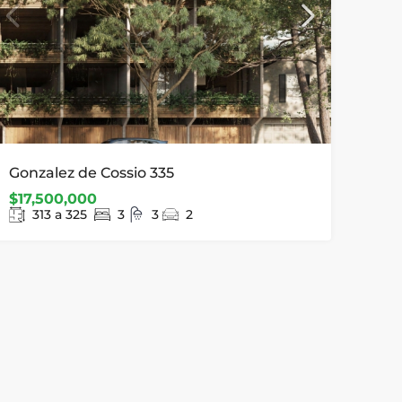
Gonzalez de Cossio 335
$17,500,000
313 a 325
3
3
2