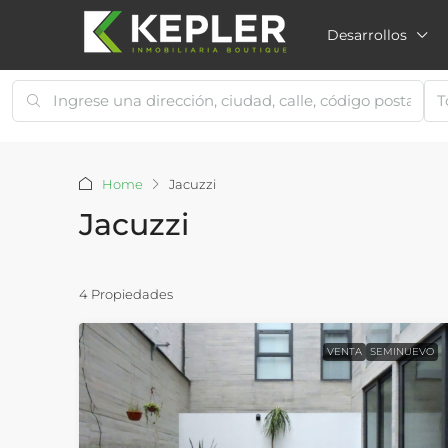
Desarrollos
T
Home
Jacuzzi
Jacuzzi
4 Propiedades
VENTA
SEMINUEVO