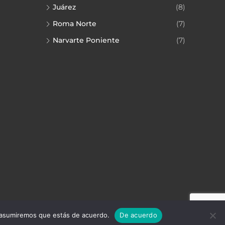
Juárez
(8)
Roma Norte
(7)
Narvarte Poniente
(7)
io asumiremos que estás de acuerdo.
De acuerdo