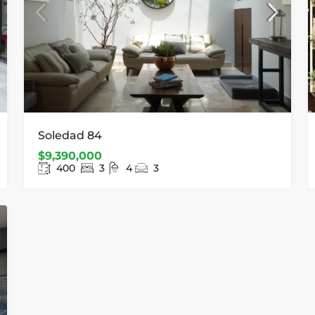
Soledad 84
$9,390,000
400
3
4
3