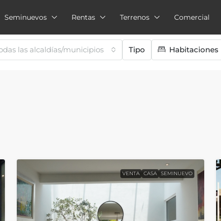
Seminuevos
Rentas
Terrenos
Comercial
odas las alcaldías/municipios
Tipo
Habitaciones
VENTA
CASA
SEMINUEVO