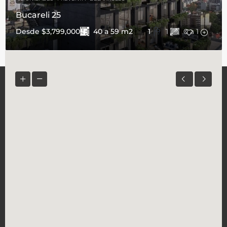
Bucareli 25
40 a 59
m2
Desde
$3,799,000
1
1
0 a 1
SOBRE NOSOTROS
Kepler Inmobiliaria Boutique
Leer más
CONTACTO
Indiana 260 - interior 802, Col. Ciudad de los
Deportes, CDMX.