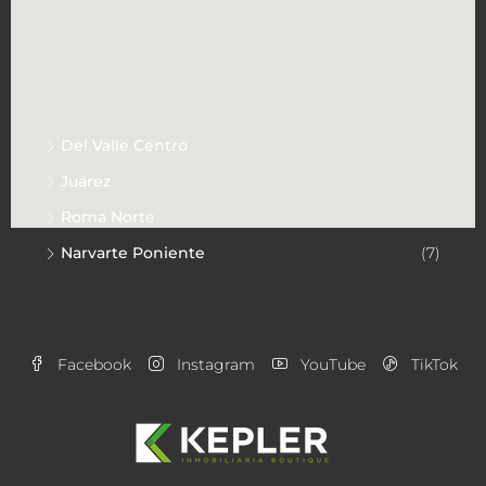
ventas@kplr.mx
Explora
Del Valle Centro
(13)
Juárez
(8)
Roma Norte
(7)
Narvarte Poniente
(7)
Facebook
Instagram
YouTube
TikTok