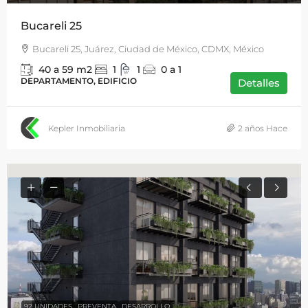
Bucareli 25
Bucareli 25, Juárez, Ciudad de México, CDMX, México
40 a 59
m2
1
1
0 a 1
DEPARTAMENTO, EDIFICIO
Detalles
Kepler Inmobiliaria
2 años Hace
92 UNIDADES
PREVENTA
DESARROLLO