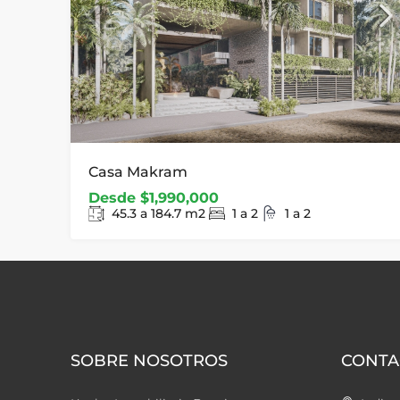
Casa Makram
Desde
$1,990,000
45.3 a 184.7
m2
1 a 2
1 a 2
SOBRE NOSOTROS
CONTA