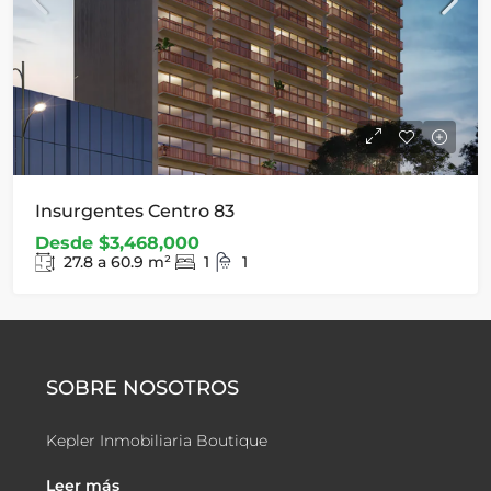
Insurgentes Centro 83
Desde
$3,468,000
27.8 a 60.9
m²
1
1
SOBRE NOSOTROS
Kepler Inmobiliaria Boutique
Leer más