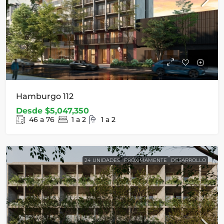
Hamburgo 112
Desde
$5,047,350
46 a 76
1 a 2
1 a 2
24 UNIDADES
PRÓXIMAMENTE
DESARROLLO