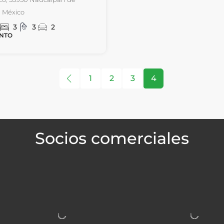
, México
3
3
2
NTO
1
2
3
4
Socios comerciales