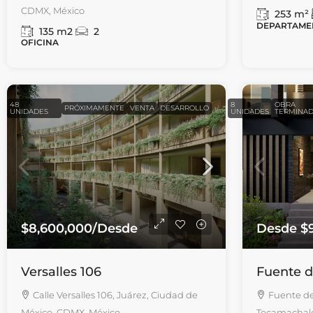
CDMX, México
253
m²
DEPARTAME
135
m2
2
OFICINA
48
8
OBRA
PRÓXIMAMENTE
VENTA
DESARROLLO
UNIDADES
UNIDADES
TERMINA
$8,600,000
/Desde
Desde
$
Versalles 106
Fuente d
Calle Versalles 106, Juárez, Ciudad de
Fuente d
México, CDMX, México
Tecamachalc