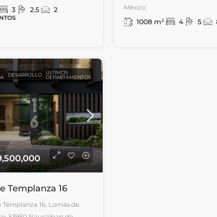
México
3
2.5
2
NTOS
1008
m²
4
5
ÚLTIMOS
DESARROLLO
DA
DEPARTAMENTOS
9,500,000
e Templanza 16
e Templanza 16, Lomas de
o, 53950 Naucalpan de