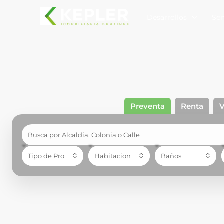
Desarrollos
Se
Preventa
Renta
V
Tipo de Propiedad
Habitaciones
Baños