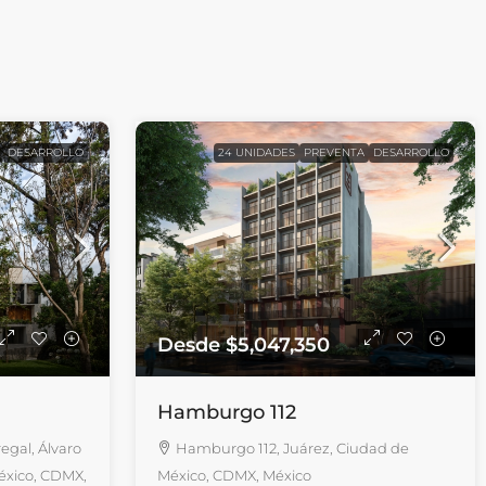
DESARROLLO
24 UNIDADES
PREVENTA
DESARROLLO
Desde
$5,047,350
Hamburgo 112
egal, Álvaro
Hamburgo 112, Juárez, Ciudad de
éxico, CDMX,
México, CDMX, México