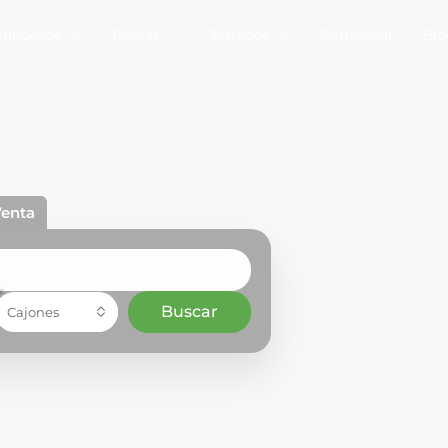
minuevos
Rentas
Terrenos
Comercial
Blo
enta
Buscar
Cajones