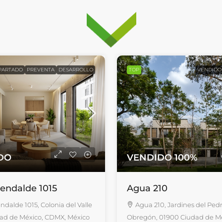
PARTADO
PREVENTA
DESARROLLO
TOP
VENDIDO
DO
VENDIDO 100%
endalde 1015
Agua 210
ndalde 1015, Colonia del Valle
Agua 210, Jardines del Pedr
dad de México, CDMX, México
Obregón, 01900 Ciudad de M