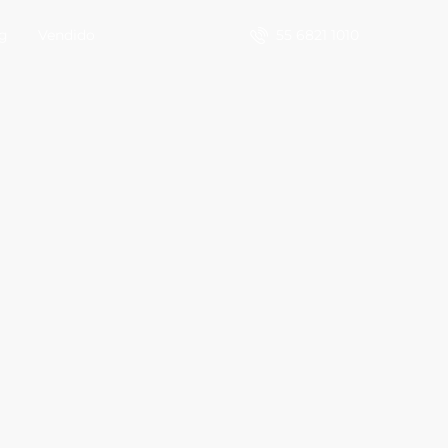
55 6821 1010
g
Vendido