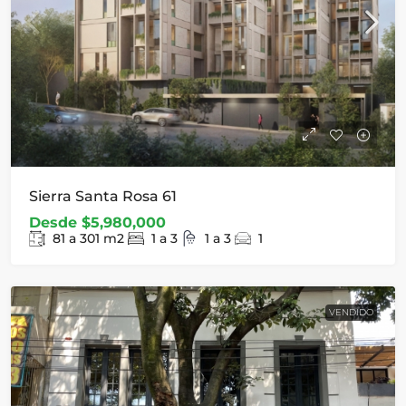
Sierra Santa Rosa 61
Desde
$5,980,000
81 a 301
m2
1 a 3
1 a 3
1
VENDIDO