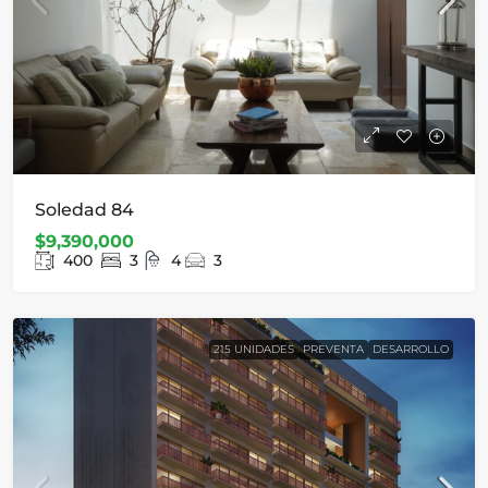
Soledad 84
$9,390,000
400
3
4
3
215 UNIDADES
PREVENTA
DESARROLLO