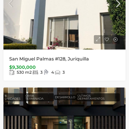
San Miguel Palmas #128, Juriquilla
$9,300,000
530
m2
3
4
3
8
OBRA
ÚLTIMOS
DESARROLLO
UNIDADES
TERMINADA
DEPARTAMENTOS