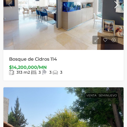
Bosque de Cidros 114
$14,200,000/MN
313
m2
3
3
3
VENTA
SEMINUEVO