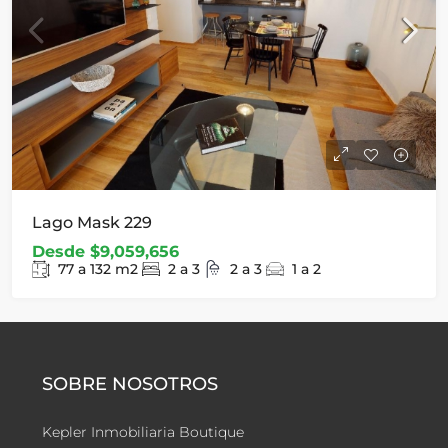
Lago Mask 229
Desde
$9,059,656
77 a 132
m2
2 a 3
2 a 3
1 a 2
SOBRE NOSOTROS
Kepler Inmobiliaria Boutique