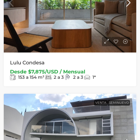
Lulu Condesa
Desde
$7,875/USD / Mensual
153 a 154
m²
2 a 3
2 a 3
1*
VENTA
SEMINUEVO