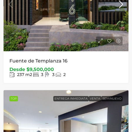
Fuente de Templanza 16
Desde
$9,500,000
237
m2
3
3
2
TOP
ENTREGA INMEDIATA
VENTA
SEMINUEVO