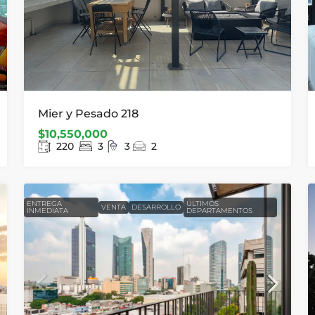
Mier y Pesado 218
$10,550,000
220
3
3
2
ENTREGA
ÚLTIMOS
VENTA
DESARROLLO
INMEDIATA
DEPARTAMENTOS