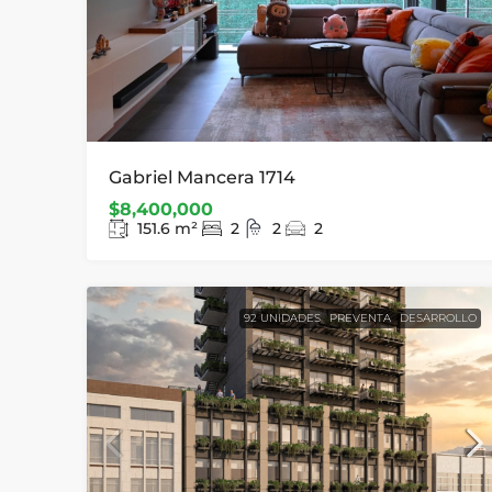
Gabriel Mancera 1714
$8,400,000
151.6
m²
2
2
2
92 UNIDADES
PREVENTA
DESARROLLO