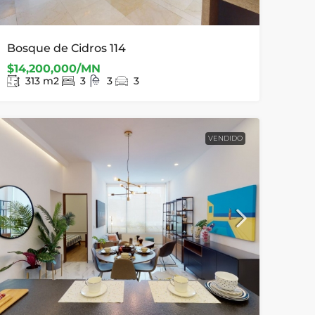
Bosque de Cidros 114
$14,200,000/MN
313
m2
3
3
3
VENDIDO