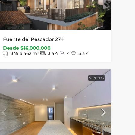
Fuente del Pescador 274
Desde
$16,000,000
349 a 462
m²
3 a 4
4
3 a 4
VENDIDO