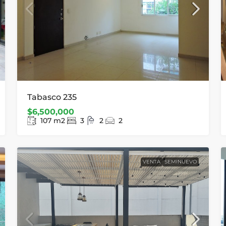
Tabasco 235
$6,500,000
107
m2
3
2
2
VENTA
SEMINUEVO