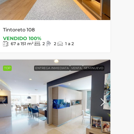
Tintoreto 108
VENDIDO 100%
67 a 151
m²
2
2
1 a 2
TOP
ENTREGA INMEDIATA
VENTA
SEMINUEVO