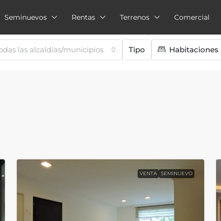
Seminuevos
Rentas
Terrenos
Comercial
odas las alcaldías/municipios
Tipo
Habitaciones
VENTA
SEMINUEVO