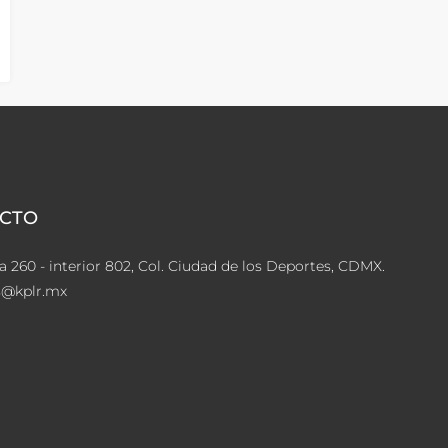
CTO
a 260 - interior 802, Col. Ciudad de los Deportes, CDMX.
s@kplr.mx