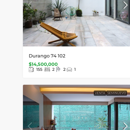
Durango 74 102
$14,500,000
155
2
2
1
VENTA
SEMINUEVO