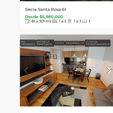
Sierra Santa Rosa 61
Desde
$5,980,000
81 a 301
m2
1 a 3
1 a 3
1
153
ENTREGA
ÚLTIMOS
VENTA
DESARROLLO
UNIDADES
INMEDIATA
DEPARTAMENTOS