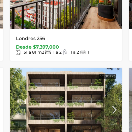
Londres 256
Desde
$7,397,000
51 a 81
m2
1 a 2
1 a 2
1
VENDIDO