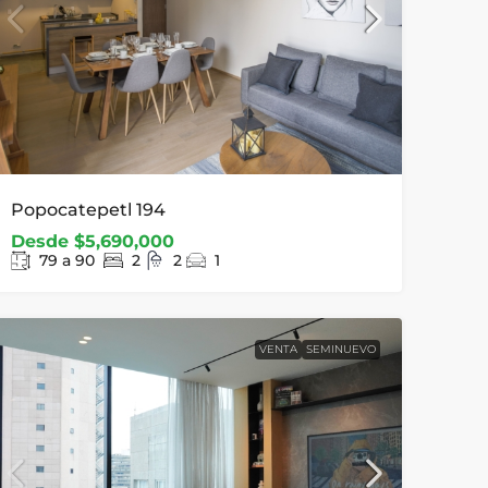
Popocatepetl 194
Desde
$5,690,000
79 a 90
2
2
1
VENTA
SEMINUEVO