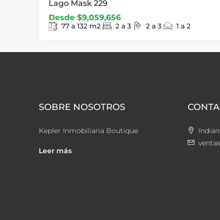
Lago Mask 229
Desde
$9,059,656
77 a 132
m2
2 a 3
2 a 3
1 a 2
SOBRE NOSOTROS
CONTA
Kepler Inmobiliaria Boutique
Indian
venta
Leer más