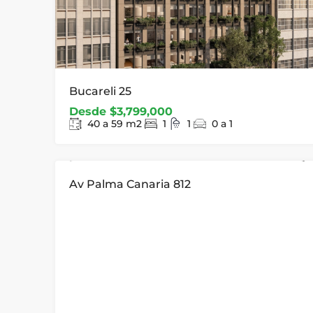
Bucareli 25
Desde
$3,799,000
40 a 59
m2
1
1
0 a 1
30 UNIDADES
PREVENTA
Av Palma Canaria 812