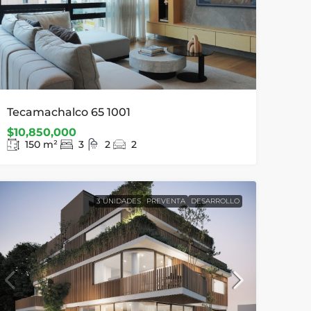
Tecamachalco 65 1001
$10,850,000
150
m²
3
2
2
3 UNIDADES
PREVENTA
DESARROLLO