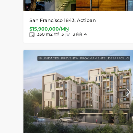
San Francisco 1843, Actipan
$15,900,000/MN
330
m2
3
3
4
18 UNIDADES
PREVENTA
PRÓXIMAMENTE
DESARROLLO