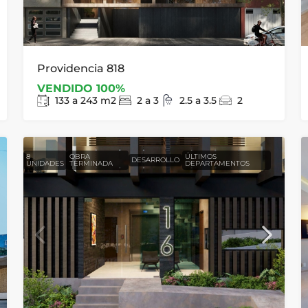
Providencia 818
VENDIDO 100%
133 a 243
m2
2 a 3
2.5 a 3.5
2
8
OBRA
ÚLTIMOS
DESARROLLO
UNIDADES
TERMINADA
DEPARTAMENTOS