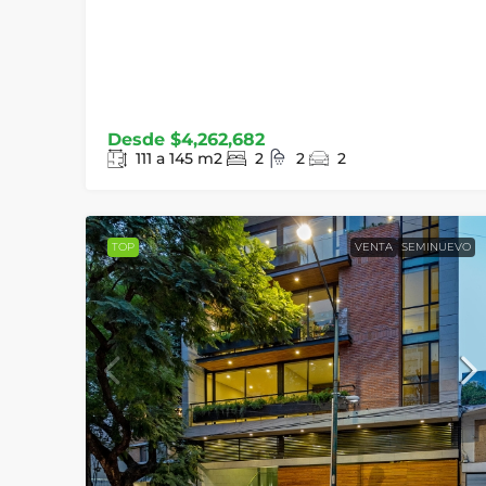
Desde
$4,262,682
111 a 145
m2
2
2
2
TOP
VENTA
SEMINUEVO