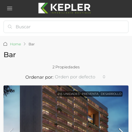
Home
Bar
Bar
2 Propiedades
Orden por defecto
Ordenar por:
215 UNIDADES
PREVENTA
DESARROLLO