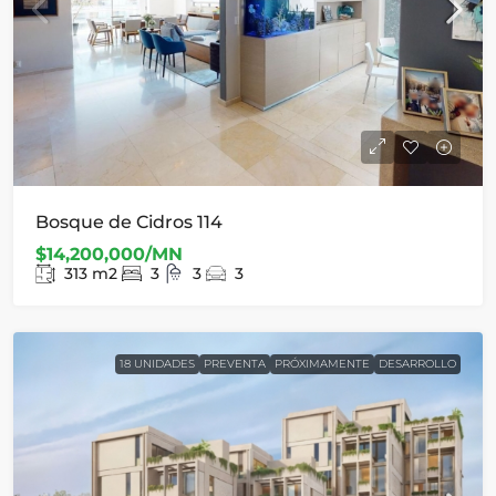
Bosque de Cidros 114
$14,200,000/MN
313
m2
3
3
3
18 UNIDADES
PREVENTA
PRÓXIMAMENTE
DESARROLLO