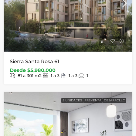
Sierra Santa Rosa 61
Desde
$5,980,000
81 a 301
m2
1 a 3
1 a 3
1
5 UNIDADES
PREVENTA
DESARROLLO