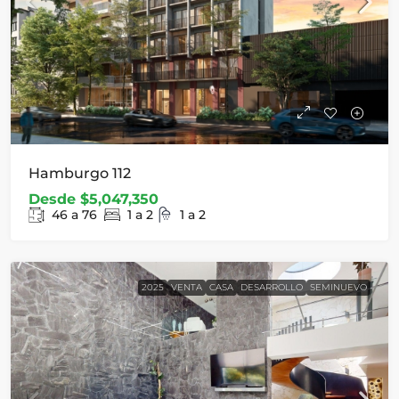
Hamburgo 112
Desde
$5,047,350
46 a 76
1 a 2
1 a 2
2025
VENTA
CASA
DESARROLLO
SEMINUEVO