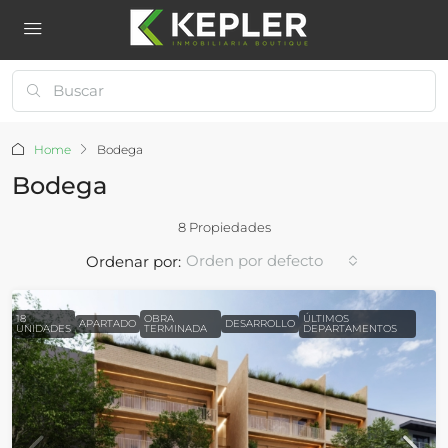
Home
Bodega
Bodega
8 Propiedades
Orden por defecto
Ordenar por:
18
OBRA
ÚLTIMOS
APARTADO
DESARROLLO
UNIDADES
TERMINADA
DEPARTAMENTOS