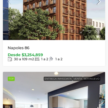
Napoles 86
Desde
$3,254,859
30 a 109
m2
1 a 2
1 a 2
TOP
ENTREGA INMEDIATA
VENTA
SEMINUEVO