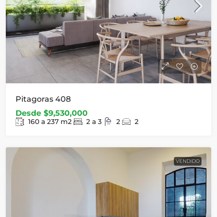
Pitagoras 408
Desde
$9,530,000
160 a 237
m2
2 a 3
2
2
VENDIDO