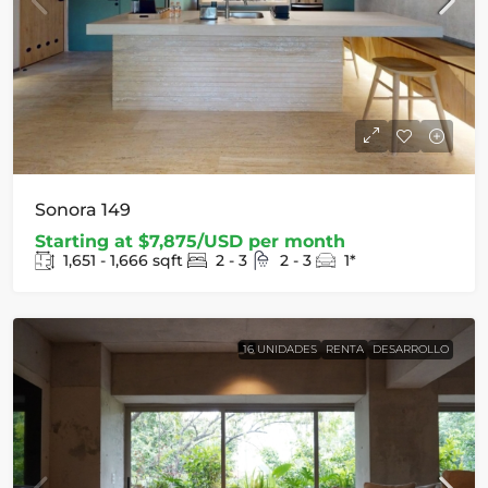
Sonora 149
Starting at
$7,875/USD per month
1,651 - 1,666
sqft
2 - 3
2 - 3
1*
16 UNIDADES
RENTA
DESARROLLO