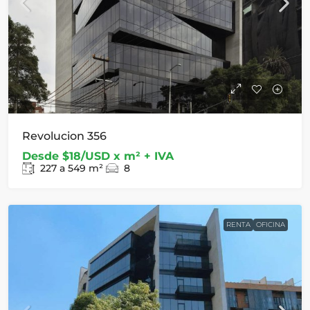
Revolucion 356
Desde
$18/USD x m² + IVA
227 a 549
m²
8
RENTA
OFICINA