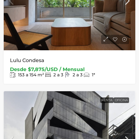
Lulu Condesa
Desde
$7,875/USD / Mensual
153 a 154
m²
2 a 3
2 a 3
1*
RENTA
OFICINA