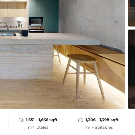
1,651 - 1,666 sqft
1,306 - 1,398 sqft
m² Totales
m² Habitables