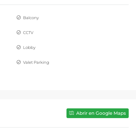
Balcony
CCTV
Lobby
Valet Parking
VENDIDO 100%
Cadiz 90
Calle Cadiz 90, Insurgentes Mixcoac, Benit
Juárez, 03920 Benito Juárez, CDMX, México
Abrir en Google Maps
59 a 155
m²
1 a 3
2
1 a 2