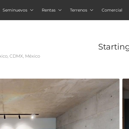
Seminuevos
Rentas
Terrenos
Comercial
Startin
xico, CDMX, México