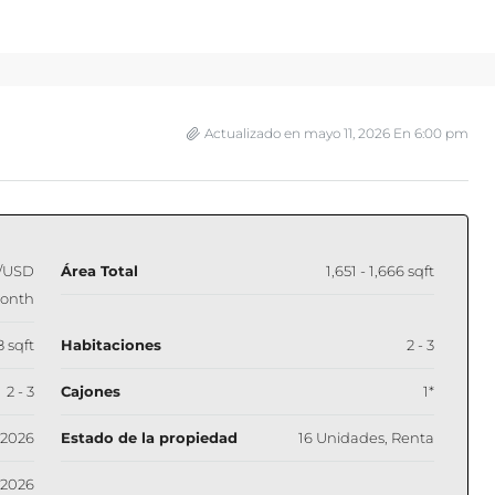
Actualizado en mayo 11, 2026 En 6:00 pm
/USD
Área Total
1,651 - 1,666 sqft
onth
8 sqft
Habitaciones
2 - 3
2 - 3
Cajones
1*
2026
Estado de la propiedad
16 Unidades, Renta
2026