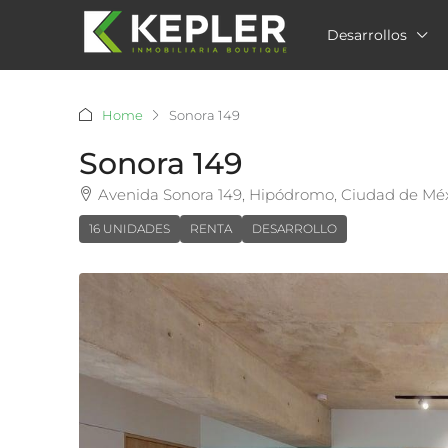
Desarrollos
Home
Sonora 149
Sonora 149
Avenida Sonora 149, Hipódromo, Ciudad de Mé
16 UNIDADES
RENTA
DESARROLLO