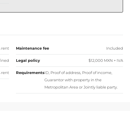
 rent
Maintenance fee
Included
fined
Legal policy
$12,000 MXN + IVA
 rent
Requirements
ID, Proof of address, Proof of income,
Guarantor with property in the
Metropolitan Area or Jointly liable party.