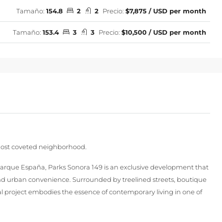
Tamaño:
154.8
2
2
Precio:
$7,875 / USD per month
Tamaño:
153.4
3
3
Precio:
$10,500 / USD per month
 most coveted neighborhood.
Parque España, Parks Sonora 149 is an exclusive development that
and urban convenience. Surrounded by treelined streets, boutique
tial project embodies the essence of contemporary living in one of