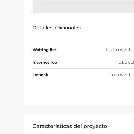
Detalles adicionales
Waiting list
Half a month's
Internet fee
To be de
Deposit
One month's
Características del proyecto