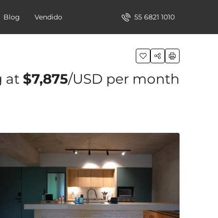
55 6821 1010
Blog
Vendido
g at
$7,875
/USD per month