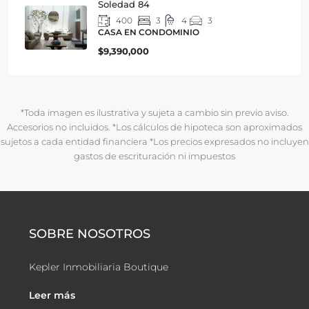
Soledad 84
400
3
4
3
CASA EN CONDOMINIO
$9,390,000
*Toda imagen es ilustrativa y sujeta a cambio sin previo aviso.
Accesorios no incluidos. *Los cálculos de hipoteca son aproximados
sujetos a cada entidad financiera *Los precios expresados no incluyen
gastos de escrituración ni impuestos
SOBRE NOSOTROS
Kepler Inmobiliaria Boutique
Leer más