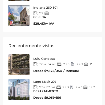
Indiana 260 301
79
1
OFICINA
$28,413/+ IVA
Recientemente vistas
Lulu Condesa
153 a 154
m²
2 a 3
2 a 3
1*
Desde
$7,875/USD / Mensual
Lago Mask 229
77 a 132
m2
2 a 3
2 a 3
1 a 2
DEPARTAMENTO
Desde
$9,059,656