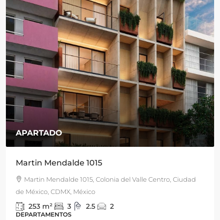
$15,900,000
/MN
San Francisco 1843, Actipan
San Francisco 1843, Actipan, Benito Juárez, 03230 Ciudad
de México, CDMX, México
330
m2
3
3
4
DEPARTAMENTO