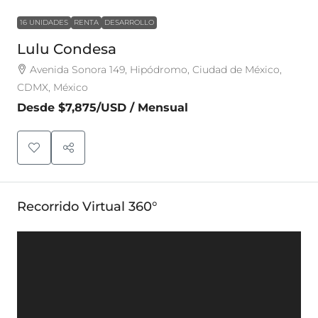
16 UNIDADES
RENTA
DESARROLLO
Lulu Condesa
Avenida Sonora 149, Hipódromo, Ciudad de México,
CDMX, México
Desde
$7,875
/USD / Mensual
Recorrido Virtual 360°