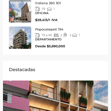
Indiana 260 301
79
1
OFICINA
$28,413/+ IVA
Popocatepetl 194
79 a 90
2
2
1
DEPARTAMENTO
Desde
$5,690,000
Destacadas