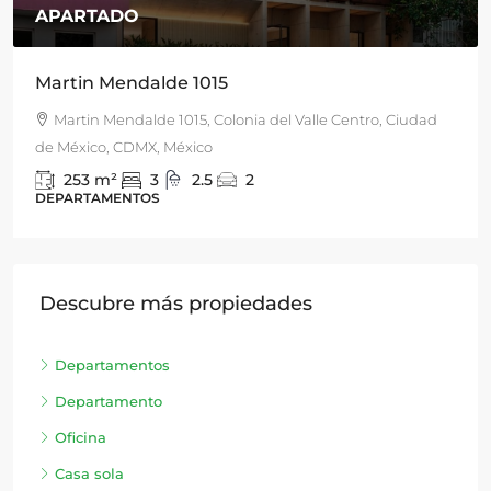
APARTADO
Martin Mendalde 1015
Martin Mendalde 1015, Colonia del Valle Centro, Ciudad
de México, CDMX, México
253
m²
3
2.5
2
DEPARTAMENTOS
Descubre más propiedades
Departamentos
Departamento
Oficina
Casa sola