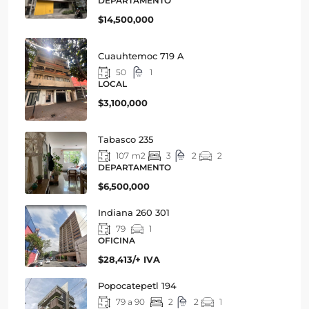
DEPARTAMENTO
$14,500,000
Cuauhtemoc 719 A
50
1
LOCAL
$3,100,000
Tabasco 235
107
m2
3
2
2
DEPARTAMENTO
$6,500,000
Indiana 260 301
79
1
OFICINA
$28,413/+ IVA
Popocatepetl 194
79 a 90
2
2
1