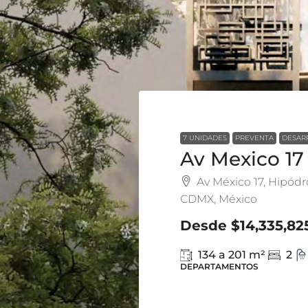
7 UNIDADES
PREVENTA
DESAR
Av Mexico 17
Av México 17, Hipód
CDMX, México
Desde
$14,335,82
134 a 201
m²
2
DEPARTAMENTOS