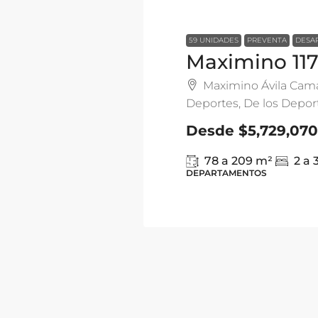
59 UNIDADES
PREVENTA
DESA
Maximino 11
Maximino Ávila Cama
Deportes, De los Depor
Desde
$5,729,070
78 a 209
m²
2 a 
DEPARTAMENTOS