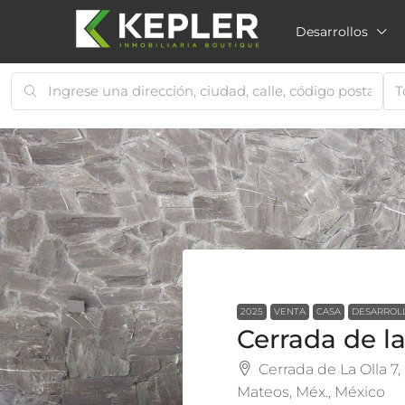
Desarrollos
T
2025
VENTA
CASA
DESARROL
Cerrada de la
Cerrada de La Olla 7
Mateos, Méx., México