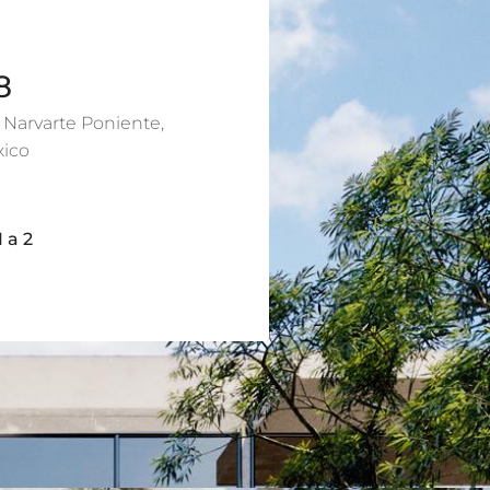
8
Narvarte Poniente,
xico
1 a 2