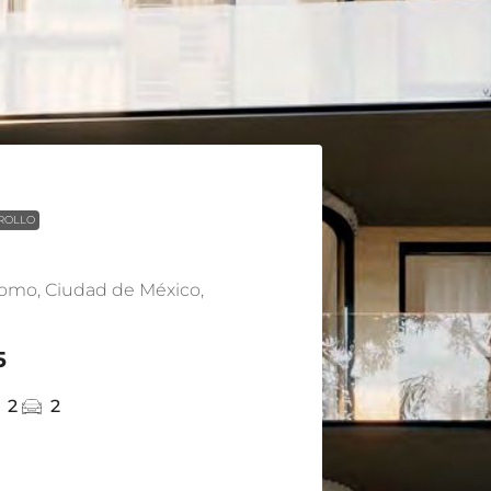
ROLLO
romo, Ciudad de México,
5
2
2