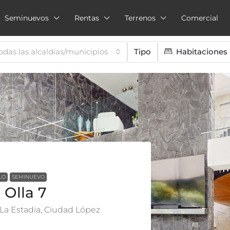
Seminuevos
Rentas
Terrenos
Comercial
odas las alcaldías/municipios
Tipo
Habitaciones
LO
SEMINUEVO
 Olla 7
, La Estadia, Ciudad López