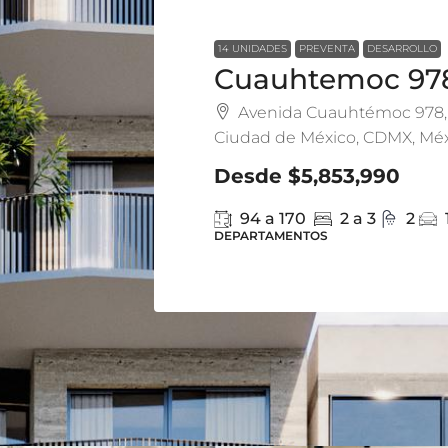
14 UNIDADES
PREVENTA
DESARROLLO
Cuauhtemoc 97
Avenida Cuauhtémoc 978, 
Ciudad de México, CDMX, Mé
Desde
$5,853,990
94 a 170
2 a 3
2
DEPARTAMENTOS