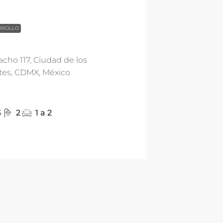
RROLLO
7
cho 117, Ciudad de los
tes, CDMX, México
3
2
1 a 2