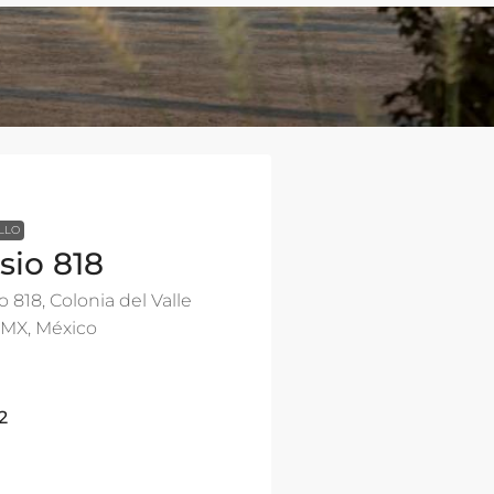
LLO
sio 818
 818, Colonia del Valle
DMX, México
2