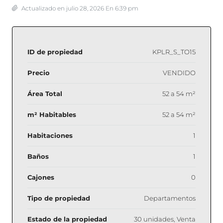
Actualizado en julio 28, 2026 En 6:39 pm
ID de propiedad
KPLR_S_TO15
Precio
VENDIDO
Área Total
52 a 54 m²
m² Habitables
52 a 54 m²
Habitaciones
1
Baños
1
Cajones
0
Tipo de propiedad
Departamentos
Estado de la propiedad
30 unidades, Venta