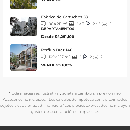
Fabrica de Cartuchos 58
86 a 211
m²
2 a 3
2 a 3
2
DEPARTAMENTOS
Desde
$4,291,100
Porfirio Díaz 146
100 a 127
m2
2
2
2
VENDIDO 100%
*Toda imagen es ilustrativa y sujeta a cambio sin previo aviso.
Accesorios no incluidos. *Los cálculos de hipoteca son aproximados
sujetos a cada entidad financiera *Los precios expresados no incluyen
gastos de escrituración ni impuestos