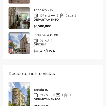
Tabasco 235
107
m2
3
2
2
DEPARTAMENTO
$6,500,000
Indiana 260 301
79
1
OFICINA
$28,413/+ IVA
Recientemente vistas
Tonala 15
52 a 54
m²
1
1
DEPARTAMENTOS
VENDIDO