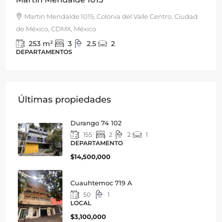
Centro, Ciudad
San Francisco 1843, Actipan, Benito Juárez,
de México, CDMX, México
330
m2
3
3
4
DEPARTAMENTO
Últimas propiedades
Durango 74 102
155
2
2
1
DEPARTAMENTO
$14,500,000
Cuauhtemoc 719 A
50
1
LOCAL
$3,100,000