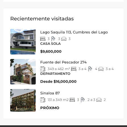
Recientemente visitadas
Lago Saquila 113, Cumbres del Lago
3
3
3
CASA SOLA
$9,600,000
Fuente del Pescador 274
349 a 462
m²
3 a 4
4
3 a 4
DEPARTAMENTO
Desde
$16,000,000
Sinaloa 87
131 a 349
m2
3
2 a 3
2
PRÓXIMO