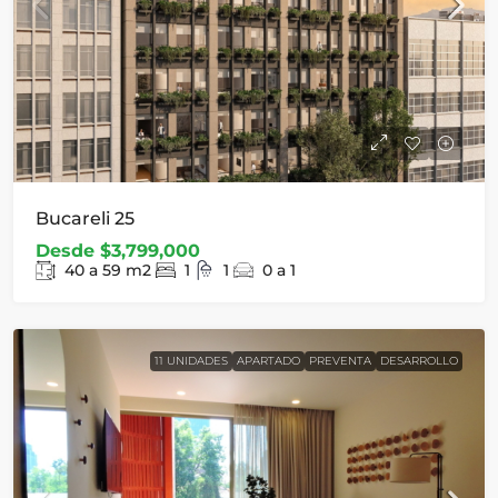
Bucareli 25
Desde
$3,799,000
40 a 59
m2
1
1
0 a 1
11 UNIDADES
APARTADO
PREVENTA
DESARROLLO