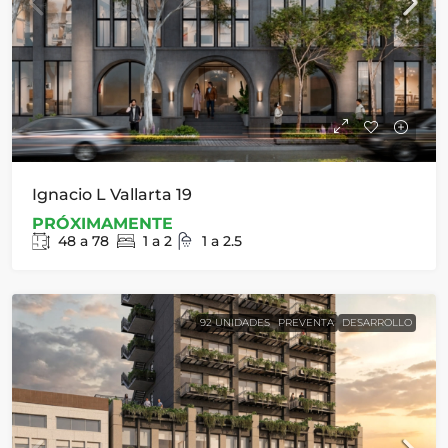
Ignacio L Vallarta 19
PRÓXIMAMENTE
48 a 78
1 a 2
1 a 2.5
92 UNIDADES
PREVENTA
DESARROLLO