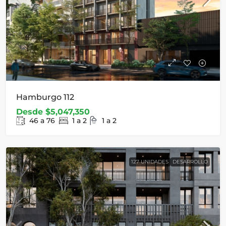
Hamburgo 112
Desde
$5,047,350
46 a 76
1 a 2
1 a 2
127 UNIDADES
DESARROLLO