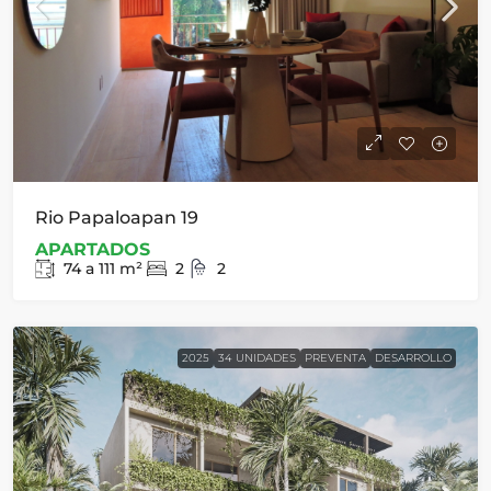
Rio Papaloapan 19
APARTADOS
74 a 111
m²
2
2
2025
34 UNIDADES
PREVENTA
DESARROLLO