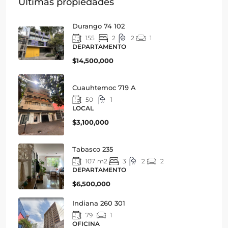
Últimas propiedades
Durango 74 102
155
2
2
1
DEPARTAMENTO
$14,500,000
Cuauhtemoc 719 A
50
1
LOCAL
$3,100,000
Tabasco 235
107
m2
3
2
2
DEPARTAMENTO
$6,500,000
Indiana 260 301
79
1
OFICINA