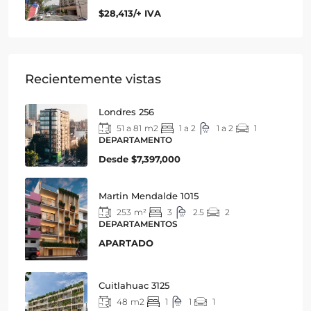
$28,413/+ IVA
Recientemente vistas
Londres 256
51 a 81
m2
1 a 2
1 a 2
1
DEPARTAMENTO
Desde
$7,397,000
Martin Mendalde 1015
253
m²
3
2.5
2
DEPARTAMENTOS
APARTADO
Cuitlahuac 3125
48
m2
1
1
1