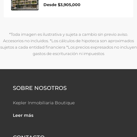
Desde
$3,905,000
*Toda imagen es ilustrativa y sujeta a cambio sin previo aviso.
Accesorios no incluidos. *Los cálculos de hipoteca son aproximados
sujetos a cada entidad financiera *Los precios expresados no incluyen
gastos de escrituración ni impuestos
SOBRE NOSOTROS
Kepler Inmobiliaria Boutique
Leer más