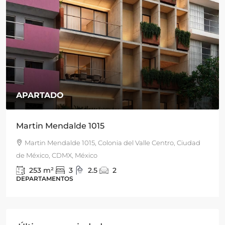
$15,900,000
/MN
San Francisco 1843, Actipan
le Centro, Ciudad
San Francisco 1843, Actipan, Benito Juár
de México, CDMX, México
330
m2
3
3
4
DEPARTAMENTO