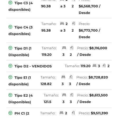
Tipo C3 (4
90.38
a 3
2
$6,568,700 /
disponibles)
Desde
Tamaño:
2
Precio:
Tipo C4 (3
95.38
a 3
2
$6,773,700 /
disponibles)
Desde
Tamaño:
Precio:
$8,116,000
Tipo D1 (1
119.20
3
2
/ Desde
Disponible)
Tamaño:
119.20
3
2
Tipo D2 - VENDIDOS
Tamaño:
Precio:
$8,728,820
Tipo E1 (1
128.82
3
3
/ Desde
disponible)
Tamaño:
Precio:
$8,613,500
Tipo E2 (4
121.5
3
3
/ Desde
Disponibles)
Tamaño:
2
Precio:
$9,511,390
PH C1 (2