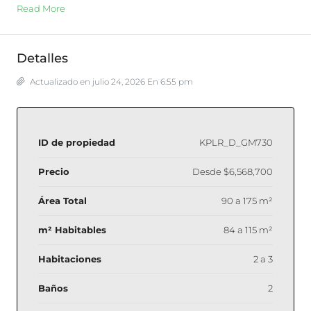
Read More
Detalles
Actualizado en julio 24, 2026 En 6:55 pm
ID de propiedad
KPLR_D_GM730
Precio
Desde
$6,568,700
Área Total
90 a 175 m²
m² Habitables
84 a 115 m²
Habitaciones
2 a 3
Baños
2