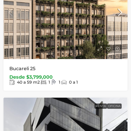
Bucareli 25
Desde
$3,799,000
40 a 59
m2
1
1
0 a 1
RENTA
OFICINA