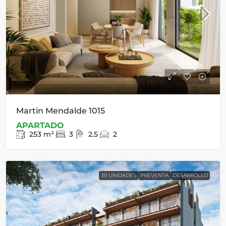
Martin Mendalde 1015
APARTADO
253
m²
3
2.5
2
39 UNIDADES
PREVENTA
DESARROLLO