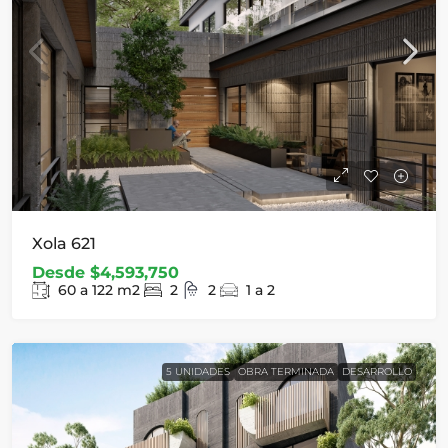
Xola 621
Desde
$4,593,750
60 a 122
m2
2
2
1 a 2
5 UNIDADES
OBRA TERMINADA
DESARROLLO