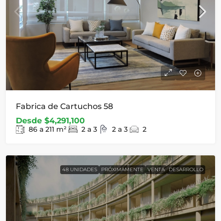
Fabrica de Cartuchos 58
Desde
$4,291,100
86 a 211
m²
2 a 3
2 a 3
2
48 UNIDADES
PRÓXIMAMENTE
VENTA
DESARROLLO