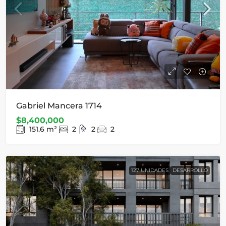
Gabriel Mancera 1714
$8,400,000
151.6
m²
2
2
2
127 UNIDADES
DESARROLLO