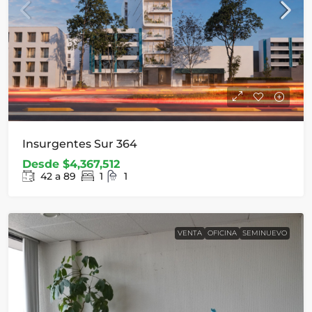
Insurgentes Sur 364
Desde
$4,367,512
42 a 89
1
1
VENTA
OFICINA
SEMINUEVO