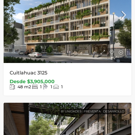
Cuitlahuac 3125
Desde
$3,905,000
48
m2
1
1
1
81 UNIDADES
PREVENTA
DESARROLLO