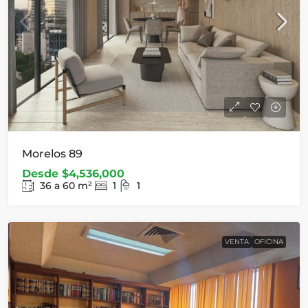
Morelos 89
Desde
$4,536,000
36 a 60
m²
1
1
VENTA
OFICINA