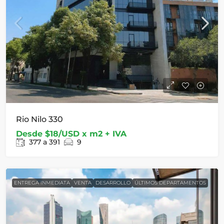
Rio Nilo 330
Desde
$18/USD x m2 + IVA
377 a 391
9
ENTREGA INMEDIATA
VENTA
DESARROLLO
ÚLTIMOS DEPARTAMENTOS