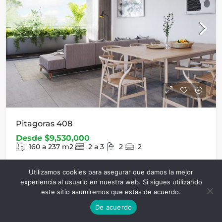
Pitagoras 408
Desde
$9,530,000
160 a 237
m2
2 a 3
2
2
Utilizamos cookies para asegurar que damos la mejor
experiencia al usuario en nuestra web. Si sigues utilizando
este sitio asumiremos que estás de acuerdo.
SOBRE NOSOTROS
De acuerdo