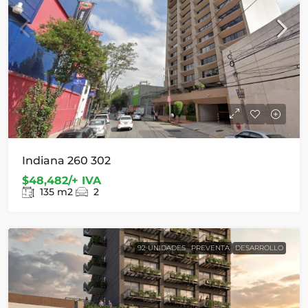
Indiana 260 302
$48,482/+ IVA
135
m2
2
92 UNIDADES
PREVENTA
DESARROLLO