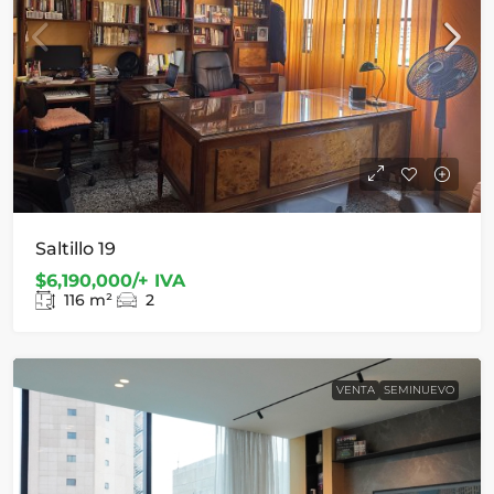
Saltillo 19
$6,190,000/+ IVA
116
m²
2
VENTA
SEMINUEVO