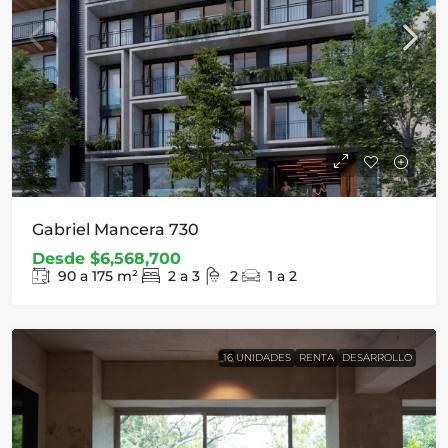
Gabriel Mancera 730
Desde
$6,568,700
90 a 175
m²
2 a 3
2
1 a 2
16 UNIDADES
RENTA
DESARROLLO