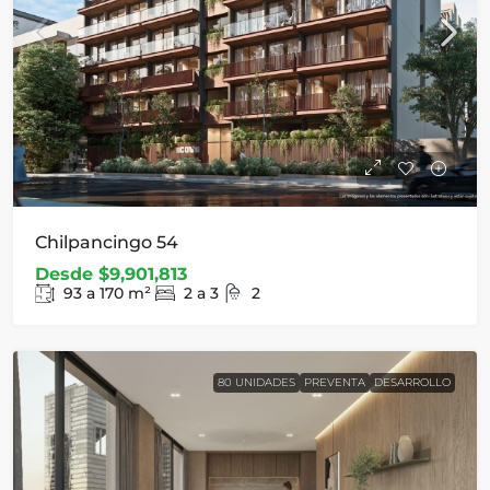
Chilpancingo 54
Desde
$9,901,813
93 a 170
m²
2 a 3
2
80 UNIDADES
PREVENTA
DESARROLLO