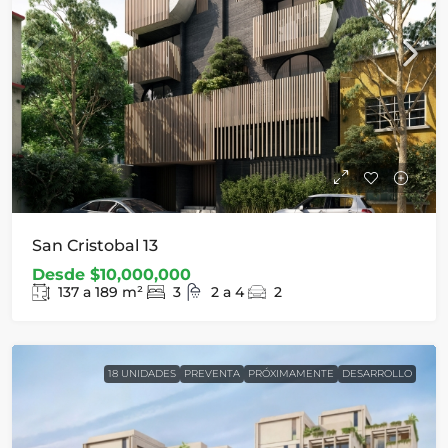
San Cristobal 13
Desde
$10,000,000
137 a 189
m²
3
2 a 4
2
18 UNIDADES
PREVENTA
PRÓXIMAMENTE
DESARROLLO