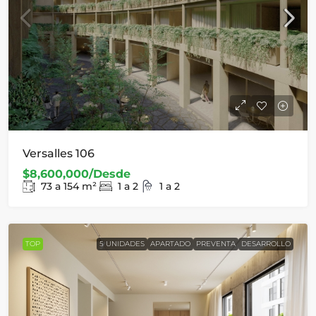
Versalles 106
$8,600,000/Desde
73 a 154
m²
1 a 2
1 a 2
TOP
5 UNIDADES
APARTADO
PREVENTA
DESARROLLO