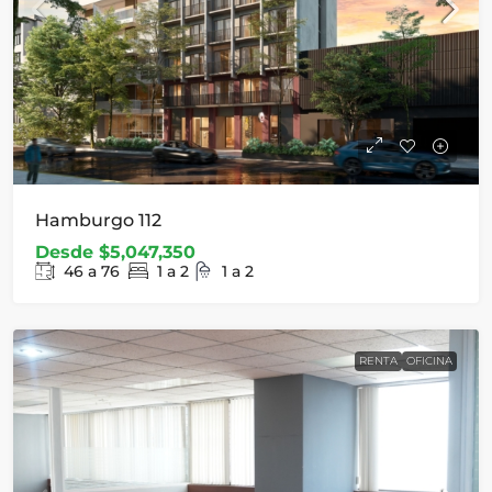
Hamburgo 112
Desde
$5,047,350
46 a 76
1 a 2
1 a 2
RENTA
OFICINA