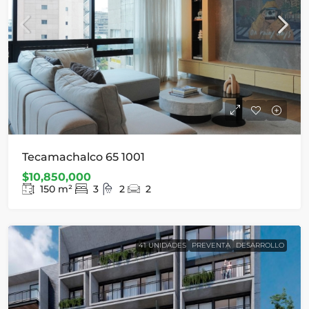
Tecamachalco 65 1001
$10,850,000
150
m²
3
2
2
41 UNIDADES
PREVENTA
DESARROLLO