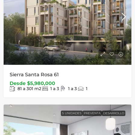
Sierra Santa Rosa 61
Desde
$5,980,000
81 a 301
m2
1 a 3
1 a 3
1
5 UNIDADES
PREVENTA
DESARROLLO