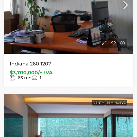
Indiana 260 1207
$3,700,000/+ IVA
63
m²
1
VENTA
SEMINUEVO