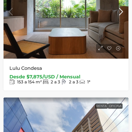
Lulu Condesa
Desde
$7,875/USD / Mensual
153 a 154
m²
2 a 3
2 a 3
1*
RENTA
OFICINA