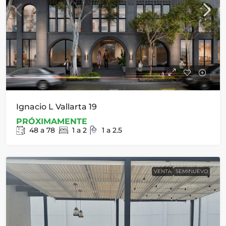
Ignacio L Vallarta 19
PRÓXIMAMENTE
48 a 78
1 a 2
1 a 2.5
VENTA
SEMINUEVO