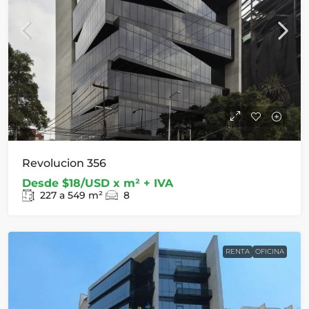
Revolucion 356
Desde
$18/USD x m² + IVA
227 a 549
m²
8
RENTA
OFICINA