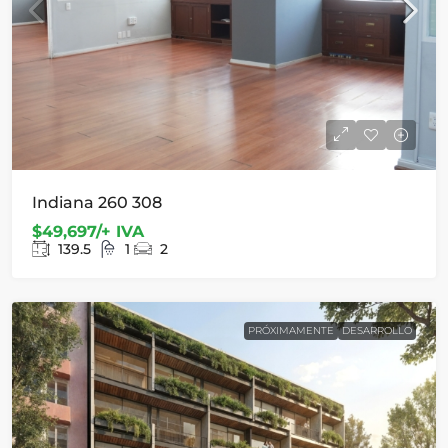
Indiana 260 308
$49,697/+ IVA
139.5
1
2
PRÓXIMAMENTE
DESARROLLO