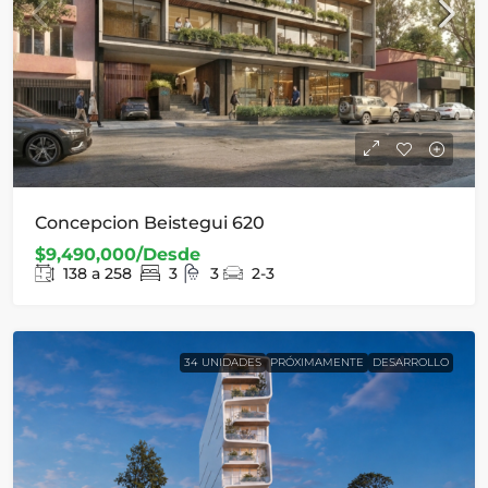
Concepcion Beistegui 620
$9,490,000/Desde
138 a 258
3
3
2-3
34 UNIDADES
PRÓXIMAMENTE
DESARROLLO