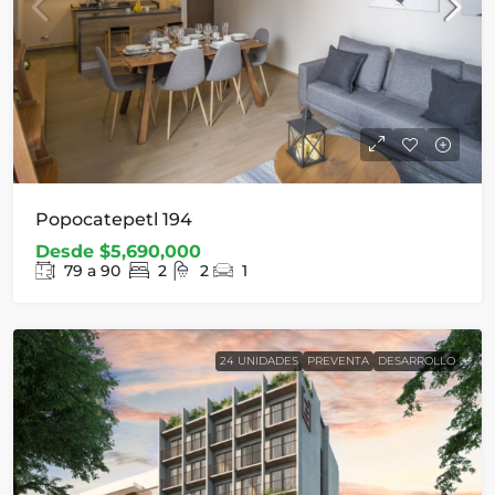
Popocatepetl 194
Desde
$5,690,000
79 a 90
2
2
1
24 UNIDADES
PREVENTA
DESARROLLO