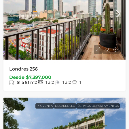
Londres 256
Desde
$7,397,000
51 a 81
m2
1 a 2
1 a 2
1
PREVENTA
DESARROLLO
ÚLTIMOS DEPARTAMENTOS