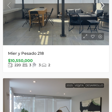
Mier y Pesado 218
$10,550,000
220
3
3
2
2025
VENTA
DESARROLLO