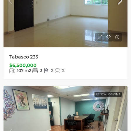
Tabasco 235
$6,500,000
107
m2
3
2
2
RENTA
OFICINA