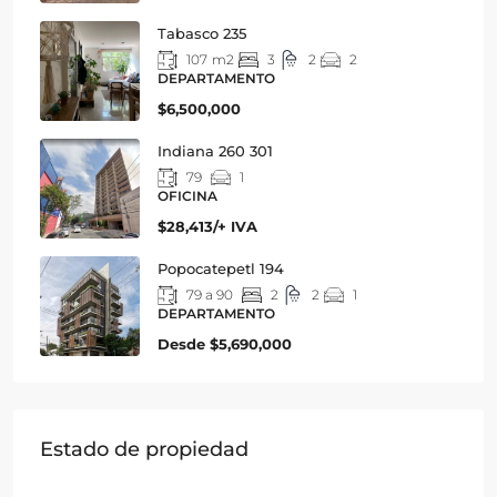
Tabasco 235
107
m2
3
2
2
DEPARTAMENTO
$6,500,000
Indiana 260 301
79
1
OFICINA
$28,413/+ IVA
Popocatepetl 194
79 a 90
2
2
1
DEPARTAMENTO
Desde
$5,690,000
Estado de propiedad