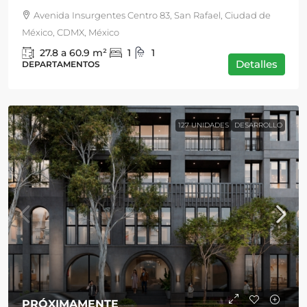
Avenida Insurgentes Centro 83, San Rafael, Ciudad de
México, CDMX, México
27.8 a 60.9
m²
1
1
Detalles
DEPARTAMENTOS
127 UNIDADES
DESARROLLO
PRÓXIMAMENTE