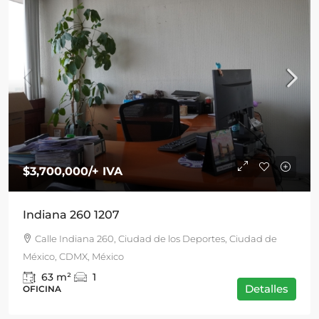
$3,700,000
/+ IVA
Indiana 260 1207
Calle Indiana 260, Ciudad de los Deportes, Ciudad de
México, CDMX, México
63
m²
1
Detalles
OFICINA