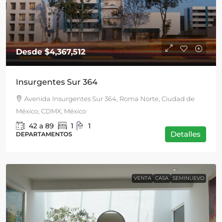
Desde
$4,367,512
Insurgentes Sur 364
Avenida Insurgentes Sur 364, Roma Norte, Ciudad de
México, CDMX, México
42 a 89
1
1
Detalles
DEPARTAMENTOS
VENTA
CASA
SEMINUEVO