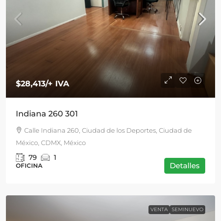
$28,413
/+ IVA
Indiana 260 301
Calle Indiana 260, Ciudad de los Deportes, Ciudad de
México, CDMX, México
79
1
Detalles
OFICINA
VENTA
SEMINUEVO