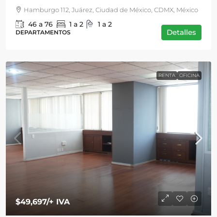
Hamburgo 112, Juárez, Ciudad de México, CDMX, México
46 a 76
1 a 2
1 a 2
Detalles
DEPARTAMENTOS
RENTA
OFICINA
$49,697
/+ IVA