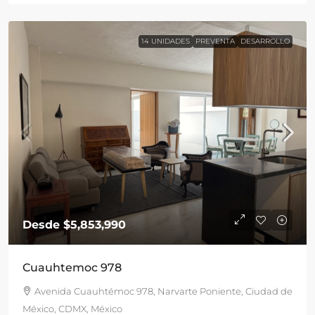
14 UNIDADES
PREVENTA
DESARROLLO
Desde
$5,853,990
Cuauhtemoc 978
Avenida Cuauhtémoc 978, Narvarte Poniente, Ciudad de
México, CDMX, México