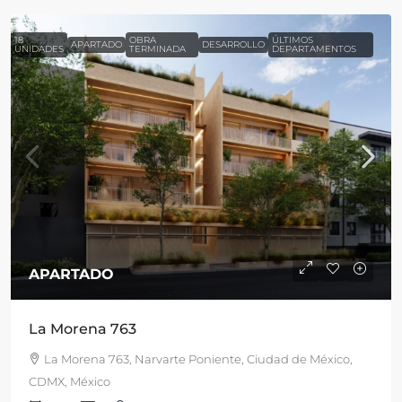
18
OBRA
ÚLTIMOS
APARTADO
DESARROLLO
UNIDADES
TERMINADA
DEPARTAMENTOS
APARTADO
La Morena 763
La Morena 763, Narvarte Poniente, Ciudad de México,
CDMX, México