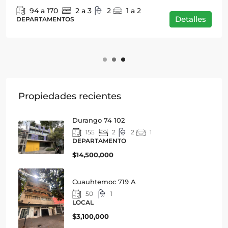
94 a 170
2 a 3
2
1 a 2
Detalles
DEPARTAMENTOS
Propiedades recientes
Durango 74 102
155
2
2
1
DEPARTAMENTO
$14,500,000
Cuauhtemoc 719 A
50
1
LOCAL
$3,100,000