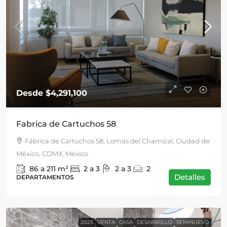
Desde
$4,291,100
Fabrica de Cartuchos 58
Fábrica de Cartuchos 58, Lomas del Chamizal, Ciudad de
México, CDMX, México
86 a 211
m²
2 a 3
2 a 3
2
Detalles
DEPARTAMENTOS
2025
VENTA
CASA
DESARROLLO
SEMINUEVO