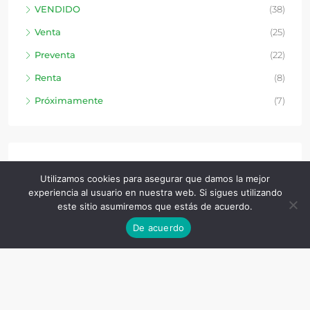
VENDIDO
(38)
Venta
(25)
Preventa
(22)
Renta
(8)
Próximamente
(7)
Tipo de propiedad
Utilizamos cookies para asegurar que damos la mejor
experiencia al usuario en nuestra web. Si sigues utilizando
este sitio asumiremos que estás de acuerdo.
Departamentos
(26)
De acuerdo
Departamento
(19)
Oficina
(8)
Casa sola
(5)
Townhouse
(2)