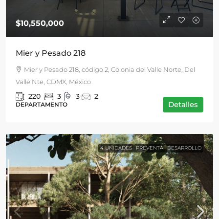
$10,550,000
Mier y Pesado 218
Mier y Pesado 218, código 2, Colonia del Valle Norte, Del
Valle Nte, CDMX, México
220
3
3
2
Detalles
DEPARTAMENTO
4 UNIDADES
PREVENTA
DESARROLLO