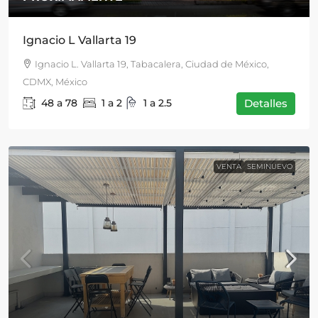
Ignacio L Vallarta 19
Ignacio L. Vallarta 19, Tabacalera, Ciudad de México,
CDMX, México
48 a 78
1 a 2
1 a 2.5
Detalles
VENTA
SEMINUEVO