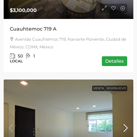
$3,100,000
Cuauhtemoc 719 A
Avenida Cuauhtémoc 719, Narvarte Poniente, Ciudad de
México, CDMX, México
50
1
Detalles
LOCAL
VENTA
SEMINUEVO