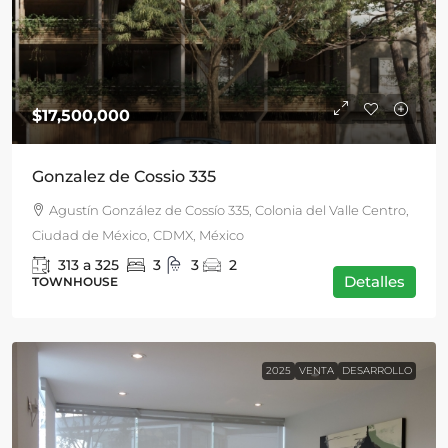
$17,500,000
Gonzalez de Cossio 335
Agustín González de Cossío 335, Colonia del Valle Centro,
Ciudad de México, CDMX, México
313 a 325
3
3
2
Detalles
TOWNHOUSE
2025
VENTA
DESARROLLO