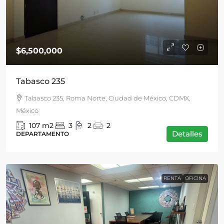
$6,500,000
Tabasco 235
Tabasco 235, Roma Norte, Ciudad de México, CDMX,
México
107
m2
3
2
2
Detalles
DEPARTAMENTO
RENTA
OFICINA