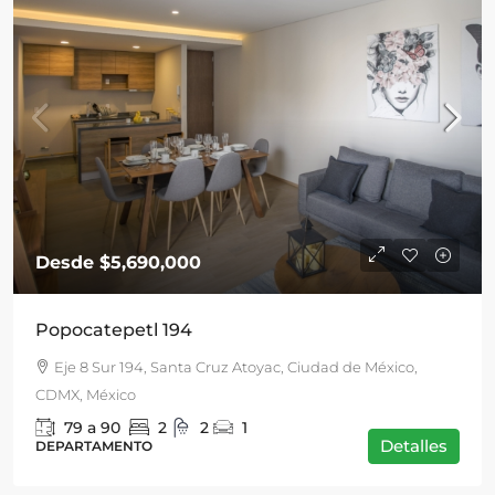
Desde
$5,690,000
Popocatepetl 194
Eje 8 Sur 194, Santa Cruz Atoyac, Ciudad de México,
CDMX, México
79 a 90
2
2
1
Detalles
DEPARTAMENTO