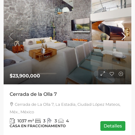
$23,900,000
Cerrada de la Olla 7
Cerrada de La Olla 7, La Estadia, Ciudad López Mateos,
Méx., México
1037
m²
3
3
4
Detalles
CASA EN FRACCIONAMIENTO