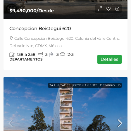
$9,490,000
/Desde
Concepcion Beistegui 620
Calle Concepción Beistegui 620, Colonia del Valle Centro,
Del Valle Nte, CDMX, México
138 a 258
3
3
2-3
Detalles
DEPARTAMENTOS
34 UNIDADES
PRÓXIMAMENTE
DESARROLLO