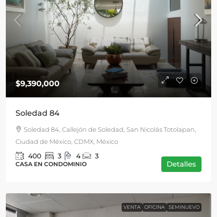
$9,390,000
Soledad 84
Soledad 84, Callejón de Soledad, San Nicolás Totolapan,
Ciudad de México, CDMX, México
400
3
4
3
Detalles
CASA EN CONDOMINIO
VENTA
OFICINA
SEMINUEVO