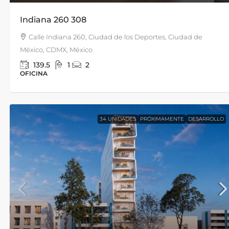
Indiana 260 308
Calle Indiana 260, Ciudad de los Deportes, Ciudad de
México, CDMX, México
139.5
1
2
OFICINA
34 UNIDADES
PRÓXIMAMENTE
DESARROLLO