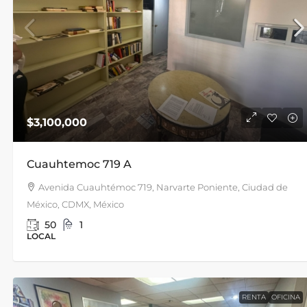
$3,100,000
Cuauhtemoc 719 A
Avenida Cuauhtémoc 719, Narvarte Poniente, Ciudad de
México, CDMX, México
50
1
LOCAL
RENTA
OFICINA