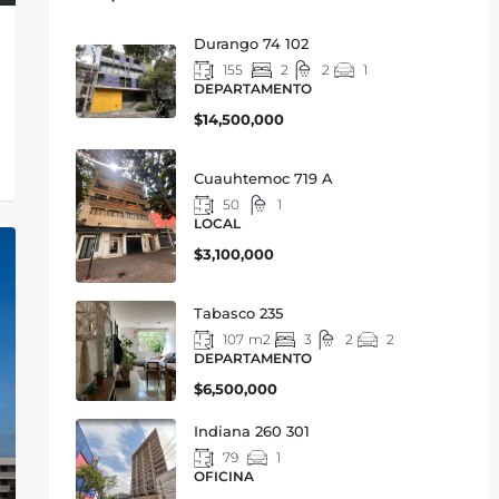
Durango 74 102
155
2
2
1
DEPARTAMENTO
$14,500,000
Cuauhtemoc 719 A
50
1
LOCAL
$3,100,000
Tabasco 235
107
m2
3
2
2
DEPARTAMENTO
$6,500,000
Indiana 260 301
79
1
OFICINA