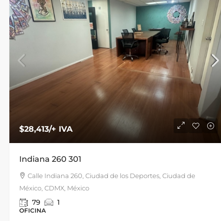
$28,413
/+ IVA
Indiana 260 301
Calle Indiana 260, Ciudad de los Deportes, Ciudad de
México, CDMX, México
79
1
OFICINA