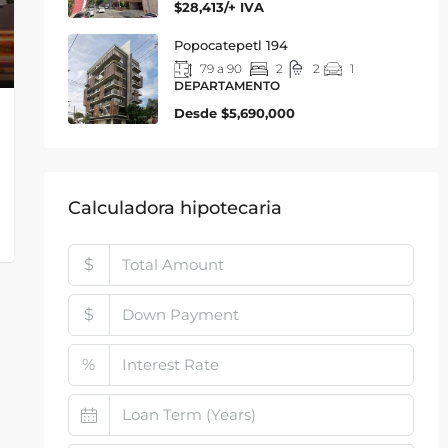
$28,413/+ IVA
Popocatepetl 194
79 a 90
2
2
1
DEPARTAMENTO
Desde
$5,690,000
Calculadora hipotecaria
$
$
%