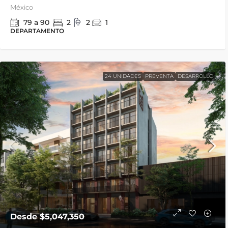
México
79 a 90
2
2
1
DEPARTAMENTO
24 UNIDADES
PREVENTA
DESARROLLO
VENDIDO 100%
Cadiz 90
Calle Cadiz 90, Insurgentes Mixcoac, Ben
03920 Benito Juárez, CDMX, México
59 a 155
m²
1 a 3
2
1 a 2
Desde
$5,047,350