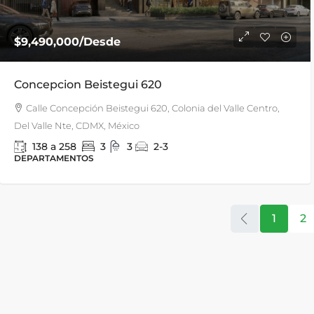
$9,490,000
/Desde
Concepcion Beistegui 620
Calle Concepción Beistegui 620, Colonia del Valle Centro,
Del Valle Nte, CDMX, México
138 a 258
3
3
2-3
DEPARTAMENTOS
1
2