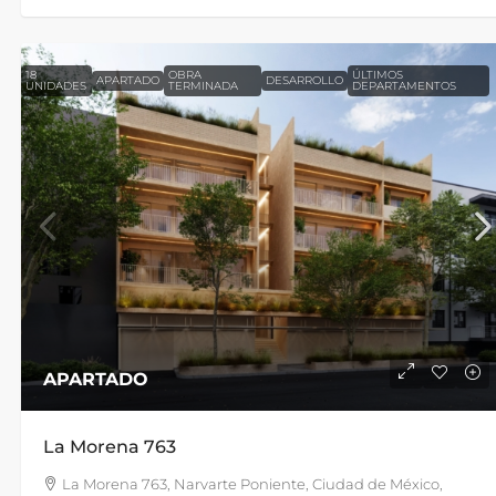
18
OBRA
ÚLTIMOS
APARTADO
DESARROLLO
UNIDADES
TERMINADA
DEPARTAMENTOS
APARTADO
La Morena 763
La Morena 763, Narvarte Poniente, Ciudad de México,