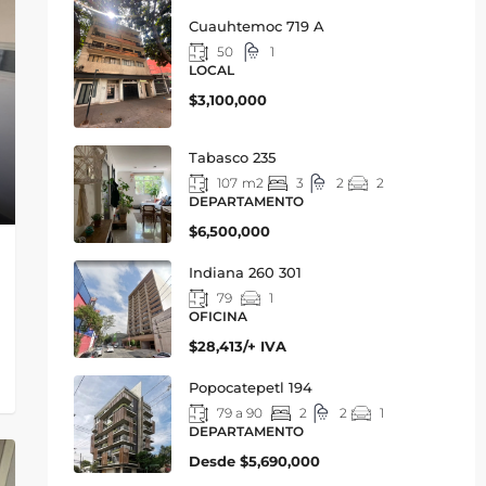
Cuauhtemoc 719 A
50
1
LOCAL
$3,100,000
Tabasco 235
107
m2
3
2
2
DEPARTAMENTO
$6,500,000
Indiana 260 301
79
1
OFICINA
$28,413/+ IVA
Popocatepetl 194
79 a 90
2
2
1
DEPARTAMENTO
Desde
$5,690,000