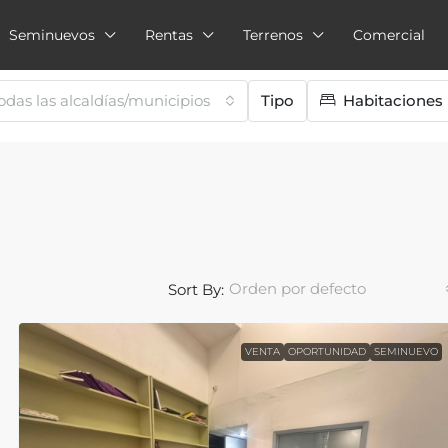
Seminuevos
Rentas
Terrenos
Comercial
odas las alcaldías/municipios
Tipo
Habitaciones
Orden por defecto
Sort By:
VENTA
OPORTUNIDAD
SEMINUEVO