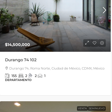
$14,500,000
Durango 74 102
Durango 74, Roma Norte, Ciudad de México, CDMX, México
155
2
2
1
DEPARTAMENTO
VENTA
SEMINUEVO