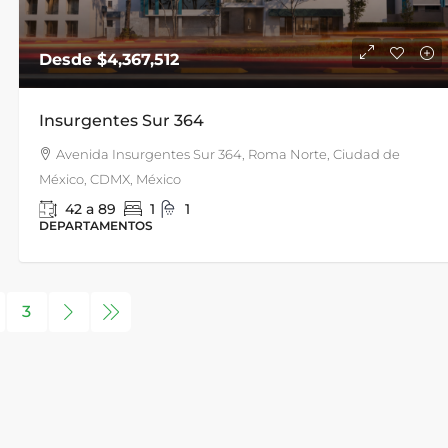
Desde
$4,367,512
Insurgentes Sur 364
Avenida Insurgentes Sur 364, Roma Norte, Ciudad de
México, CDMX, México
42 a 89
1
1
DEPARTAMENTOS
3