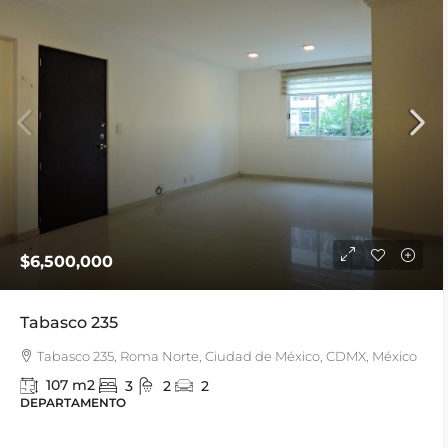
$6,500,000
Tabasco 235
Tabasco 235, Roma Norte, Ciudad de México, CDMX, México
107
m2
3
2
2
DEPARTAMENTO