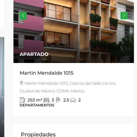
$15,900,000
/MN
San Francisco 1843, Actipan
San Francisco 1843, Actipan, Benito Juárez, 03230
Ciudad de México, CDMX, México
330
m2
3
3
4
DEPARTAMENTO
Propiedades