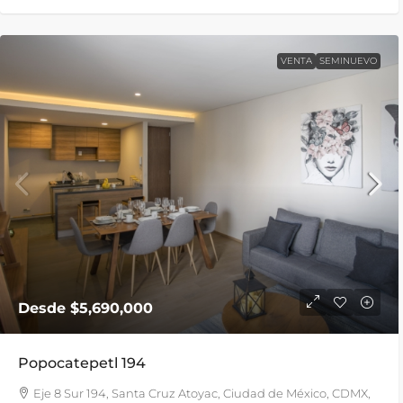
VENTA
SEMINUEVO
Desde
$5,690,000
Popocatepetl 194
Eje 8 Sur 194, Santa Cruz Atoyac, Ciudad de México, CDMX,