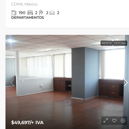
CDMX, México
190
2
2
2
DEPARTAMENTOS
RENTA
OFICINA
APARTADO
Martin Mendalde 1015
ito Juárez,
Martin Mendalde 1015, Colonia del Valle Centro,
Ciudad de México, CDMX, México
253
m²
3
2.5
2
DEPARTAMENTOS
$49,697
/+ IVA