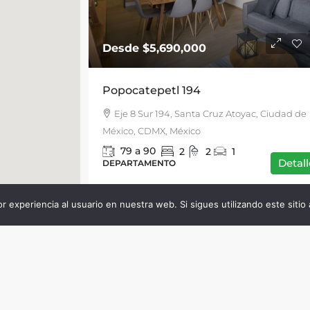
Desde
$5,690,000
Popocatepetl 194
Eje 8 Sur 194, Santa Cruz Atoyac, Ciudad de
México, CDMX, México
79 a 90
2
2
1
Detall
DEPARTAMENTO
ALLA COMPLETA
r experiencia al usuario en nuestra web. Si sigues utilizando este sit
24 UNIDADES
PREVENTA
DESARR
CTO