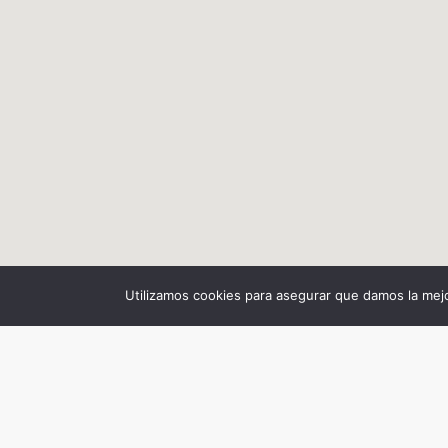
PANT
Utilizamos cookies para asegurar que damos la mejo
SOBRE NOSOTROS
CONTA