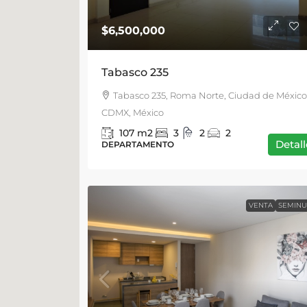
$6,500,000
Tabasco 235
Tabasco 235, Roma Norte, Ciudad de México
CDMX, México
107
m2
3
2
2
Detall
DEPARTAMENTO
VENTA
SEMIN