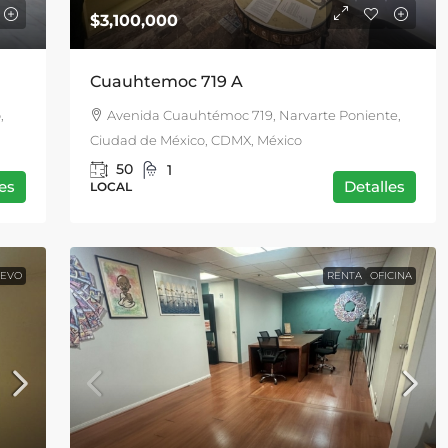
$3,100,000
Cuauhtemoc 719 A
,
Avenida Cuauhtémoc 719, Narvarte Poniente,
Ciudad de México, CDMX, México
50
1
es
Detalles
LOCAL
UEVO
RENTA
OFICINA