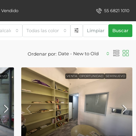
55 6821 1010
Vendido
 alcaldías/municipios
Todas las colonias
Limpiar
Buscar
Date - New to Old
Ordenar por:
UEVO
VENTA
OPORTUNIDAD
SEMINUEVO