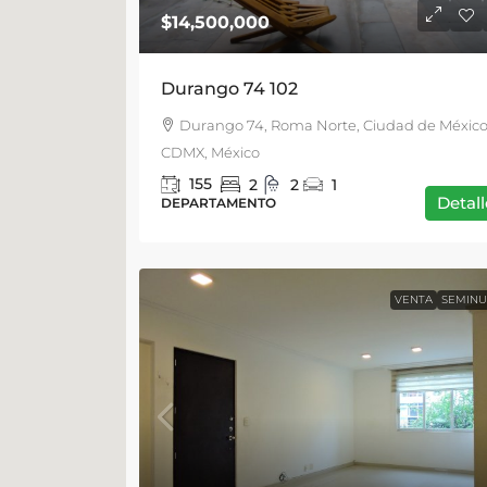
$14,500,000
Durango 74 102
Durango 74, Roma Norte, Ciudad de México
CDMX, México
155
2
2
1
Detall
DEPARTAMENTO
VENTA
SEMIN