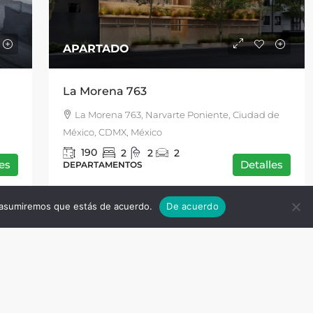
APARTADO
La Morena 763
La Morena 763, Narvarte Poniente, Ciudad de
México, CDMX, México
190
2
2
2
es
Detalles
DEPARTAMENTOS
io asumiremos que estás de acuerdo.
De acuerdo
OLLO
RENTA
OFICINA
Explora