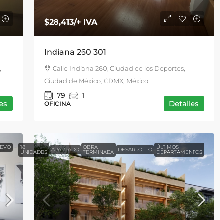
$28,413
/+ IVA
Indiana 260 301
,
Calle Indiana 260, Ciudad de los Deportes,
Ciudad de México, CDMX, México
79
1
es
Detalles
OFICINA
UEVO
18
OBRA
ÚLTIMOS
APARTADO
DESARROLLO
UNIDADES
TERMINADA
DEPARTAMENTOS